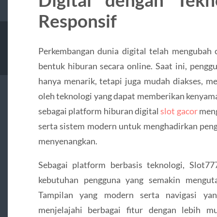
Responsif
Perkembangan dunia digital telah mengubah 
bentuk hiburan secara online. Saat ini, peng
hanya menarik, tetapi juga mudah diakses, me
oleh teknologi yang dapat memberikan kenyama
sebagai platform hiburan digital
slot gacor
meng
serta sistem modern untuk menghadirkan penga
menyenangkan.
Sebagai platform berbasis teknologi, Slot
kebutuhan pengguna yang semakin mengutam
Tampilan yang modern serta navigasi ya
menjelajahi berbagai fitur dengan lebih 