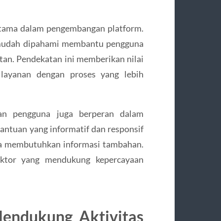
utama dalam pengembangan platform.
g mudah dipahami membantu pengguna
tan. Pendekatan ini memberikan nilai
layanan dengan proses yang lebih
nan pengguna juga berperan dalam
Bantuan yang informatif dan responsif
a membutuhkan informasi tambahan.
aktor yang mendukung kepercayaan
endukung Aktivitas