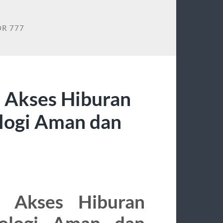
OR 777
 Akses Hiburan
ologi Aman dan
n Akses Hiburan
nologi Aman dan