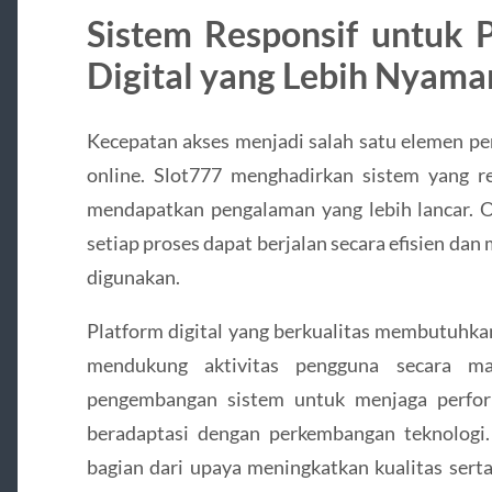
Sistem Responsif untuk
Digital yang Lebih Nyama
Kecepatan akses menjadi salah satu elemen pe
online. Slot777 menghadirkan sistem yang 
mendapatkan pengalaman yang lebih lancar. Op
setiap proses dapat berjalan secara efisien 
digunakan.
Platform digital yang berkualitas membutuhkan
mendukung aktivitas pengguna secara ma
pengembangan sistem untuk menjaga perfo
beradaptasi dengan perkembangan teknologi
bagian dari upaya meningkatkan kualitas ser