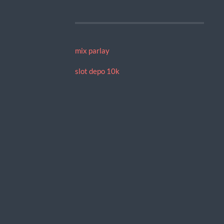
mix parlay
slot depo 10k