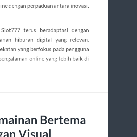
line dengan perpaduan antara inovasi,
 Slot777 terus beradaptasi dengan
nan hiburan digital yang relevan.
dekatan yang berfokus pada pengguna
ngalaman online yang lebih baik di
rmainan Bertema
an Visual