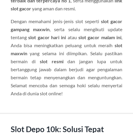
terbaik dan terpercaya no 1
, serta menggunakan
link
slot gacor
yang aman dan resmi.
Dengan memahami jenis-jenis slot seperti
slot gacor
gampang maxwin
, serta selalu mengikuti update
tentang
slot gacor hari ini
atau
slot gacor malam ini
,
Anda bisa meningkatkan peluang untuk meraih
slot
maxwin
yang selama ini diimpikan. Selalu pastikan
bermain di
slot resmi
dan jangan lupa untuk
bertanggung jawab dalam berjudi agar pengalaman
bermain tetap menyenangkan dan menguntungkan.
Selamat mencoba dan semoga hoki selalu menyertai
Anda di dunia slot online!
Slot Depo 10k: Solusi Tepat