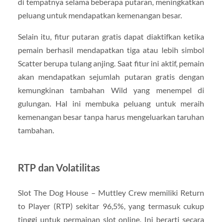
di tempatnya selama beberapa putaran, meningkatkan
peluang untuk mendapatkan kemenangan besar.
Selain itu, fitur putaran gratis dapat diaktifkan ketika
pemain berhasil mendapatkan tiga atau lebih simbol
Scatter berupa tulang anjing. Saat fitur ini aktif, pemain
akan mendapatkan sejumlah putaran gratis dengan
kemungkinan tambahan Wild yang menempel di
gulungan. Hal ini membuka peluang untuk meraih
kemenangan besar tanpa harus mengeluarkan taruhan
tambahan.
RTP dan Volatilitas
Slot The Dog House – Muttley Crew memiliki Return
to Player (RTP) sekitar 96,5%, yang termasuk cukup
tinggi untuk permainan slot online. Ini berarti secara