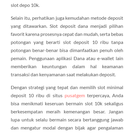
slot depo 10k.
Selain itu, perhatikan juga kemudahan metode deposit
yang ditawarkan. Slot deposit dana menjadi pilihan
favorit karena prosesnya cepat dan mudah, serta bebas
potongan yang berarti slot deposit 10 ribu tanpa
potongan benar-benar bisa dimanfaatkan penuh oleh
pemain. Penggunaan aplikasi Dana atau e-wallet lain
memberikan keuntungan dalam hal keamanan
transaksi dan kenyamanan saat melakukan deposit.
Dengan strategi yang tepat dan memilih slot minimal
deposit 10 ribu di situs
pusatgem
terpercaya, Anda
bisa menikmati keseruan bermain slot 10k sekaligus
berkesempatan meraih kemenangan besar. Jangan
lupa untuk selalu bermain secara bertanggung jawab
dan mengatur modal dengan bijak agar pengalaman