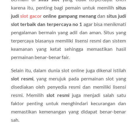
karena itu, penting bagi pemain untuk memilih
situs
judi
slot gacor
online gampang menang
dan
situs judi
slot terbaik dan terpercaya no 1
agar bisa menikmati
pengalaman bermain yang adil dan aman. Situs yang
terpercaya biasanya memiliki lisensi resmi dan sistem
keamanan yang ketat sehingga memastikan hasil
permainan benar-benar fair.
Selain itu, dalam dunia slot online juga dikenal istilah
slot resmi
, yang merujuk pada permainan slot yang
disediakan oleh penyedia resmi dan memiliki lisensi
resmi. Memilih
slot resmi
juga menjadi salah satu
faktor penting untuk menghindari kecurangan dan
memastikan kemenangan yang didapat benar-benar
sah.