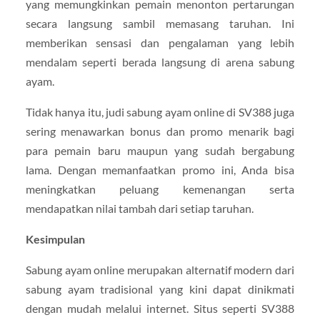
yang memungkinkan pemain menonton pertarungan
secara langsung sambil memasang taruhan. Ini
memberikan sensasi dan pengalaman yang lebih
mendalam seperti berada langsung di arena sabung
ayam.
Tidak hanya itu, judi sabung ayam online di SV388 juga
sering menawarkan bonus dan promo menarik bagi
para pemain baru maupun yang sudah bergabung
lama. Dengan memanfaatkan promo ini, Anda bisa
meningkatkan peluang kemenangan serta
mendapatkan nilai tambah dari setiap taruhan.
Kesimpulan
Sabung ayam online merupakan alternatif modern dari
sabung ayam tradisional yang kini dapat dinikmati
dengan mudah melalui internet. Situs seperti SV388