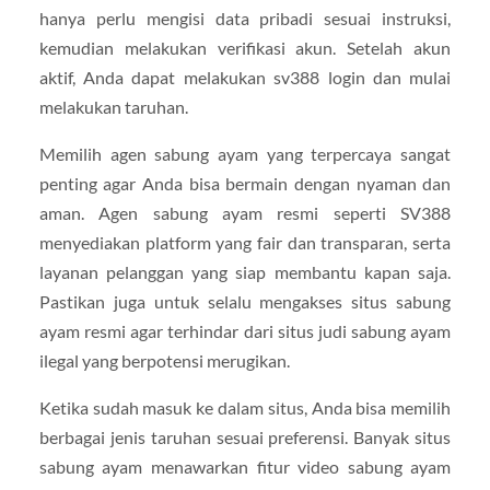
hanya perlu mengisi data pribadi sesuai instruksi,
kemudian melakukan verifikasi akun. Setelah akun
aktif, Anda dapat melakukan sv388 login dan mulai
melakukan taruhan.
Memilih agen sabung ayam yang terpercaya sangat
penting agar Anda bisa bermain dengan nyaman dan
aman. Agen sabung ayam resmi seperti SV388
menyediakan platform yang fair dan transparan, serta
layanan pelanggan yang siap membantu kapan saja.
Pastikan juga untuk selalu mengakses situs sabung
ayam resmi agar terhindar dari situs judi sabung ayam
ilegal yang berpotensi merugikan.
Ketika sudah masuk ke dalam situs, Anda bisa memilih
berbagai jenis taruhan sesuai preferensi. Banyak situs
sabung ayam menawarkan fitur video sabung ayam