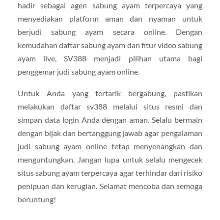
hadir sebagai agen sabung ayam terpercaya yang
menyediakan platform aman dan nyaman untuk
berjudi sabung ayam secara online. Dengan
kemudahan daftar sabung ayam dan fitur video sabung
ayam live, SV388 menjadi pilihan utama bagi
penggemar judi sabung ayam online.
Untuk Anda yang tertarik bergabung, pastikan
melakukan daftar sv388 melalui situs resmi dan
simpan data login Anda dengan aman. Selalu bermain
dengan bijak dan bertanggung jawab agar pengalaman
judi sabung ayam online tetap menyenangkan dan
menguntungkan. Jangan lupa untuk selalu mengecek
situs sabung ayam terpercaya agar terhindar dari risiko
penipuan dan kerugian. Selamat mencoba dan semoga
beruntung!