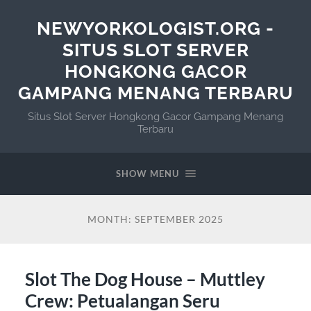
NEWYORKOLOGIST.ORG -
SITUS SLOT SERVER
HONGKONG GACOR
GAMPANG MENANG TERBARU
Situs Slot Server Hongkong Gacor Gampang Menang
Terbaru
SHOW MENU
MONTH:
SEPTEMBER 2025
Slot The Dog House – Muttley
Crew: Petualangan Seru