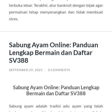
terbuka lebar. Terakhir, atur bankroll dengan bijak agar
permainan tetap menyenangkan dan tidak membuat
stres.
Sabung Ayam Online: Panduan
Lengkap Bermain dan Daftar
SV388
SEPTEMBER 29, 2025
/
0 COMMENTS
Sabung Ayam Online: Panduan Lengkap
Bermain dan Daftar SV388
Sabung ayam adalah tradisi adu ayam yang telah