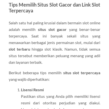
Tips Memilih Situs Slot Gacor dan Link Slot
Terpercaya
Salah satu hal paling krusial dalam bermain slot online
adalah memilih
situs slot gacor
yang benar-benar
terpercaya. Saat ini banyak sekali situs yang
menawarkan berbagai jenis permainan slot, mulai dari
slot terbaru
hingga slot klasik. Namun, tidak semua
situs tersebut memberikan peluang menang yang adil
dan layanan terbaik.
Berikut beberapa tips memilih
situs slot terpercaya
yang wajib diperhatikan:
Lisensi Resmi
Pastikan situs yang Anda pilih memiliki lisensi
resmi dari otoritas perjudian yang diakui.