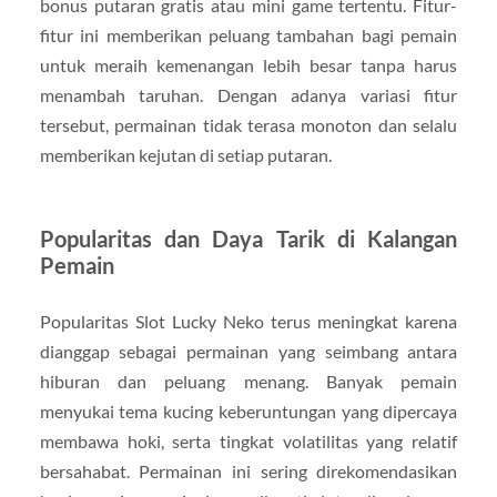
bonus putaran gratis atau mini game tertentu. Fitur-
fitur ini memberikan peluang tambahan bagi pemain
untuk meraih kemenangan lebih besar tanpa harus
menambah taruhan. Dengan adanya variasi fitur
tersebut, permainan tidak terasa monoton dan selalu
memberikan kejutan di setiap putaran.
Popularitas dan Daya Tarik di Kalangan
Pemain
Popularitas Slot Lucky Neko terus meningkat karena
dianggap sebagai permainan yang seimbang antara
hiburan dan peluang menang. Banyak pemain
menyukai tema kucing keberuntungan yang dipercaya
membawa hoki, serta tingkat volatilitas yang relatif
bersahabat. Permainan ini sering direkomendasikan