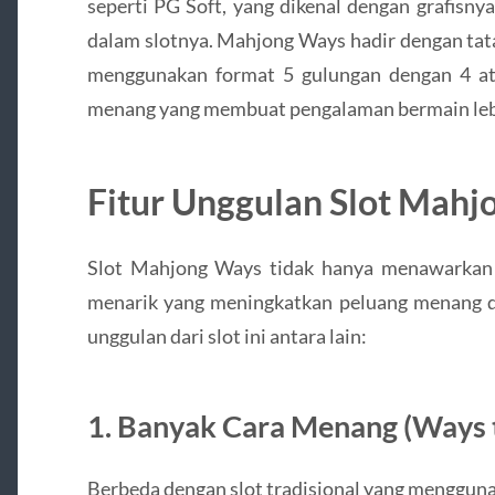
seperti PG Soft, yang dikenal dengan grafisnya
dalam slotnya. Mahjong Ways hadir dengan tata 
menggunakan format 5 gulungan dengan 4 ata
menang yang membuat pengalaman bermain lebi
Fitur Unggulan Slot Mahj
Slot Mahjong Ways tidak hanya menawarkan te
menarik yang meningkatkan peluang menang da
unggulan dari slot ini antara lain:
1. Banyak Cara Menang (Ways 
Berbeda dengan slot tradisional yang mengguna