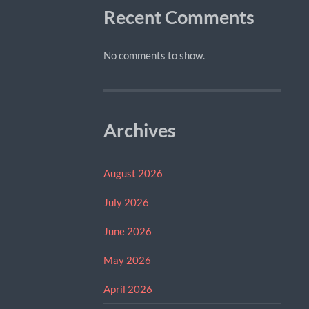
Recent Comments
No comments to show.
Archives
August 2026
July 2026
June 2026
May 2026
April 2026