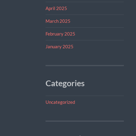
April 2025
March 2025
February 2025
January 2025
Categories
Uncategorized