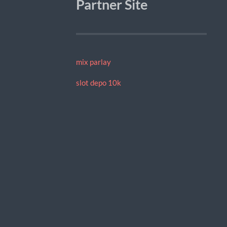
Partner Site
mix parlay
slot depo 10k