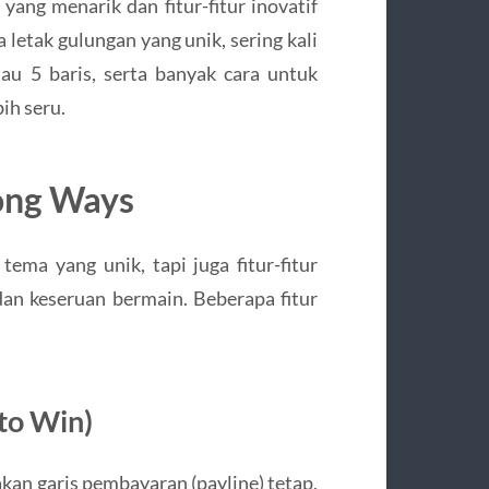
 yang menarik dan fitur-fitur inovatif
letak gulungan yang unik, sering kali
u 5 baris, serta banyak cara untuk
h seru.
ong Ways
ma yang unik, tapi juga fitur-fitur
n keseruan bermain. Beberapa fitur
to Win)
kan garis pembayaran (payline) tetap,