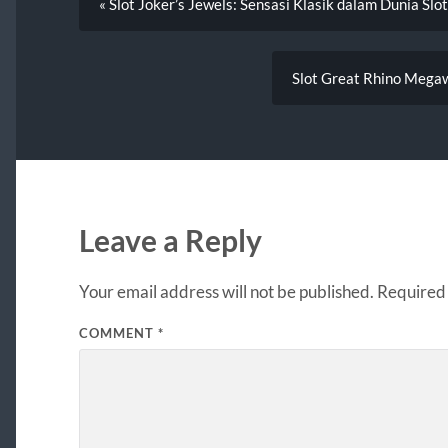
« Slot Joker’s Jewels: Sensasi Klasik dalam Dunia Slo
Slot Great Rhino Megaw
Leave a Reply
Your email address will not be published.
Required 
COMMENT
*