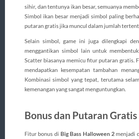
sihir, dan tentunya ikan besar, semuanya mem
Simbol ikan besar menjadi simbol paling berh
putaran gratis jika muncul dalam jumlah tertent
Selain simbol, game ini juga dilengkapi d
menggantikan simbol lain untuk membentuk
Scatter biasanya memicu fitur putaran gratis.
mendapatkan kesempatan tambahan menang 
Kombinasi simbol yang tepat, terutama selam
kemenangan yang sangat menguntungkan.
Bonus dan Putaran Gratis
Fitur bonus di
Big Bass Halloween 2
menjadi d