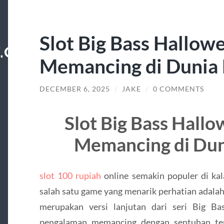
Slot Big Bass Hallowe
.ORG
Memancing di Dunia
DECEMBER 6, 2025
/
JAKE
/
0 COMMENTS
Slot Big Bass Hallo
Memancing di Dun
slot 100 rupiah
online semakin populer di kal
salah satu game yang menarik perhatian adala
merupakan versi lanjutan dari seri Big B
pengalaman memancing dengan sentuhan te