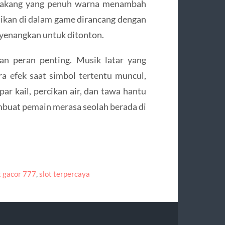
 belakang yang penuh warna menambah
an ikan di dalam game dirancang dengan
nyenangkan untuk ditonton.
an peran penting. Musik latar yang
a efek saat simbol tertentu muncul,
r kail, percikan air, dan tawa hantu
uat pemain merasa seolah berada di
t gacor 777
,
slot terpercaya