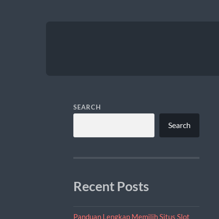
SEARCH
Search
Recent Posts
Panduan Lengkap Memilih Situs Slot