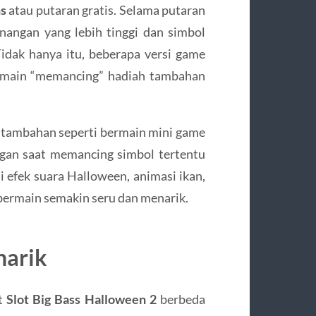
ns
atau putaran gratis. Selama putaran
angan yang lebih tinggi dan simbol
dak hanya itu, beberapa versi game
emain “memancing” hadiah tambahan
 tambahan seperti bermain mini game
ngan saat memancing simbol tertentu
efek suara Halloween, animasi ikan,
ermain semakin seru dan menarik.
narik
at
Slot Big Bass Halloween 2
berbeda