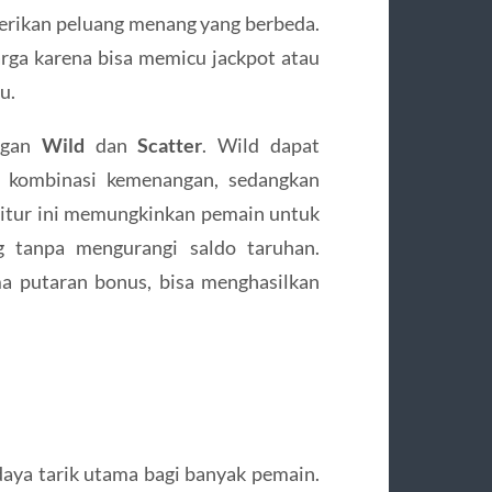
berikan peluang menang yang berbeda.
arga karena bisa memicu jackpot atau
u.
engan
Wild
dan
Scatter
. Wild dapat
 kombinasi kemenangan, sedangkan
 Fitur ini memungkinkan pemain untuk
tanpa mengurangi saldo taruhan.
a putaran bonus, bisa menghasilkan
aya tarik utama bagi banyak pemain.