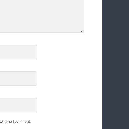
ext time I comment.