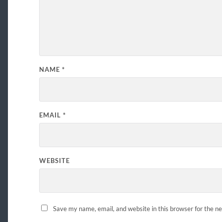
NAME
*
EMAIL
*
WEBSITE
Save my name, email, and website in this browser for the n