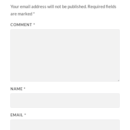
Your email address will not be published.
Required fields
are marked
*
COMMENT
*
NAME
*
EMAIL
*