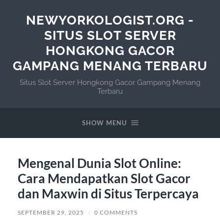
NEWYORKOLOGIST.ORG -
SITUS SLOT SERVER
HONGKONG GACOR
GAMPANG MENANG TERBARU
Situs Slot Server Hongkong Gacor Gampang Menang
Terbaru
SHOW MENU
Mengenal Dunia Slot Online:
Cara Mendapatkan Slot Gacor
dan Maxwin di Situs Terpercaya
SEPTEMBER 29, 2025
/
0 COMMENTS