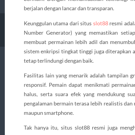
berjalan dengan lancar dan transparan.
Keunggulan utama dari situs
slot88
resmi ada
Number Generator) yang memastikan setiap 
membuat permainan lebih adil dan menumbuhk
sistem enkripsi tingkat tinggi juga diterapkan
tetap terlindungi dengan baik.
Fasilitas lain yang menarik adalah tampilan gr
responsif. Pemain dapat menikmati permainan
halus, serta suara efek yang mendukung s
pengalaman bermain terasa lebih realistis dan
maupun smartphone.
Tak hanya itu, situs slot88 resmi juga meng