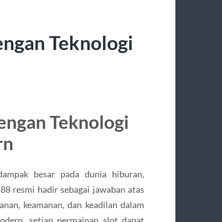
engan Teknologi
dengan Teknologi
rn
dampak besar pada dunia hiburan,
ot88 resmi hadir sebagai jawaban atas
anan, keamanan, dan keadilan dalam
dern, setiap permainan slot dapat