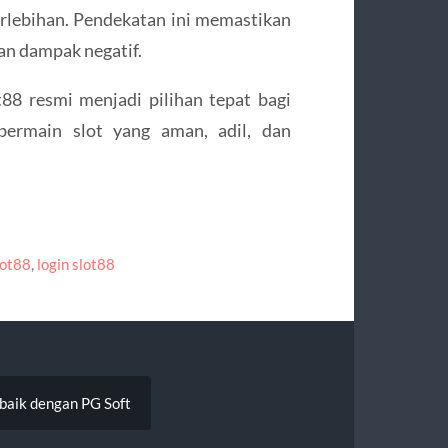
erlebihan. Pendekatan ini memastikan
n dampak negatif.
t88 resmi menjadi pilihan tepat bagi
bermain slot yang aman, adil, dan
lot88
,
login slot88
baik dengan PG Soft