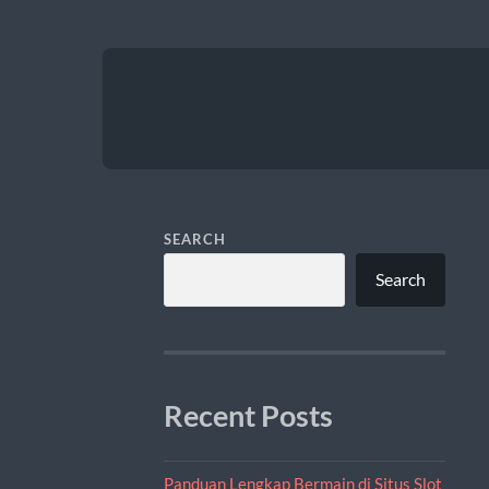
SEARCH
Search
Recent Posts
Panduan Lengkap Bermain di Situs Slot