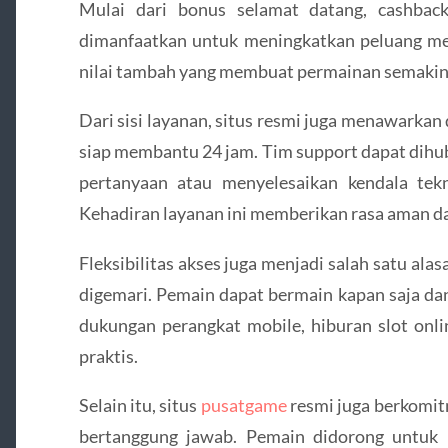
Mulai dari bonus selamat datang, cashback
dimanfaatkan untuk meningkatkan peluang me
nilai tambah yang membuat permainan semakin
Dari sisi layanan, situs resmi juga menawarka
siap membantu 24 jam. Tim support dapat dih
pertanyaan atau menyelesaikan kendala tek
Kehadiran layanan ini memberikan rasa aman d
Fleksibilitas akses juga menjadi salah satu al
digemari. Pemain dapat bermain kapan saja da
dukungan perangkat mobile, hiburan slot onli
praktis.
Selain itu, situs
pusatgame
resmi juga berkomit
bertanggung jawab. Pemain didorong untuk 