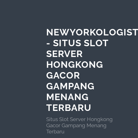
NEWYORKOLOGIST
- SITUS SLOT
SERVER
HONGKONG
GACOR
GAMPANG
MENANG
TERBARU
Situs Slot Server Hongkong
Gacor Gampang Menang
Terbaru