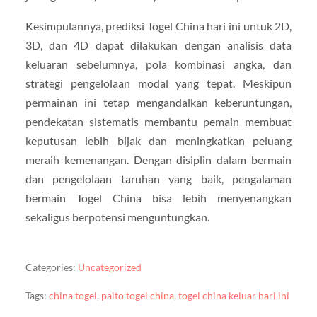
Kesimpulannya, prediksi Togel China hari ini untuk 2D,
3D, dan 4D dapat dilakukan dengan analisis data
keluaran sebelumnya, pola kombinasi angka, dan
strategi pengelolaan modal yang tepat. Meskipun
permainan ini tetap mengandalkan keberuntungan,
pendekatan sistematis membantu pemain membuat
keputusan lebih bijak dan meningkatkan peluang
meraih kemenangan. Dengan disiplin dalam bermain
dan pengelolaan taruhan yang baik, pengalaman
bermain Togel China bisa lebih menyenangkan
sekaligus berpotensi menguntungkan.
Categories:
Uncategorized
Tags:
china togel
,
paito togel china
,
togel china keluar hari ini