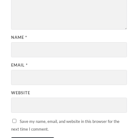
NAME
*
EMAIL
*
WEBSITE
Save my name, email, and website in this browser for the
next time I comment.