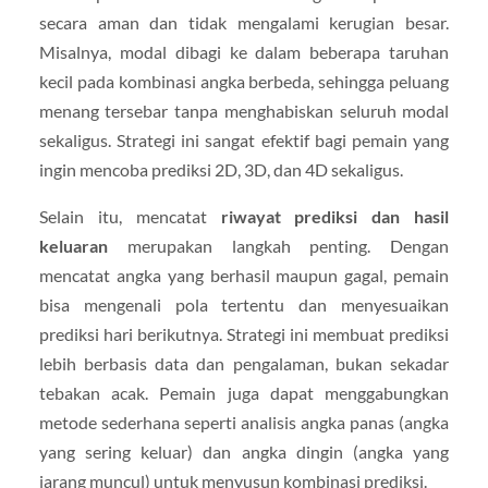
secara aman dan tidak mengalami kerugian besar.
Misalnya, modal dibagi ke dalam beberapa taruhan
kecil pada kombinasi angka berbeda, sehingga peluang
menang tersebar tanpa menghabiskan seluruh modal
sekaligus. Strategi ini sangat efektif bagi pemain yang
ingin mencoba prediksi 2D, 3D, dan 4D sekaligus.
Selain itu, mencatat
riwayat prediksi dan hasil
keluaran
merupakan langkah penting. Dengan
mencatat angka yang berhasil maupun gagal, pemain
bisa mengenali pola tertentu dan menyesuaikan
prediksi hari berikutnya. Strategi ini membuat prediksi
lebih berbasis data dan pengalaman, bukan sekadar
tebakan acak. Pemain juga dapat menggabungkan
metode sederhana seperti analisis angka panas (angka
yang sering keluar) dan angka dingin (angka yang
jarang muncul) untuk menyusun kombinasi prediksi.