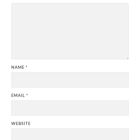
NAME
*
EMAIL
*
WEBSITE