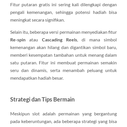
Fitur putaran gratis ini sering kali dilengkapi dengan
pengali kemenangan, sehingga potensi hadiah bisa
meningkat secara signifikan.
Selain itu, beberapa versi permainan menyediakan fitur
Re-spin
atau
Cascading Reels
, di mana simbol
kemenangan akan hilang dan digantikan simbol baru,
memberi kesempatan tambahan untuk menang dalam
satu putaran. Fitur ini membuat permainan semakin
seru dan dinamis, serta menambah peluang untuk
mendapatkan hadiah besar.
Strategi dan Tips Bermain
Meskipun slot adalah permainan yang bergantung
pada keberuntungan, ada beberapa strategi yang bisa