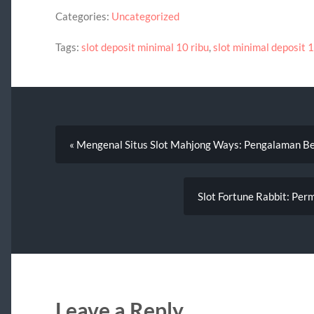
Categories:
Uncategorized
Tags:
slot deposit minimal 10 ribu
,
slot minimal deposit 1
« Mengenal Situs Slot Mahjong Ways: Pengalaman 
Slot Fortune Rabbit: Pe
Leave a Reply