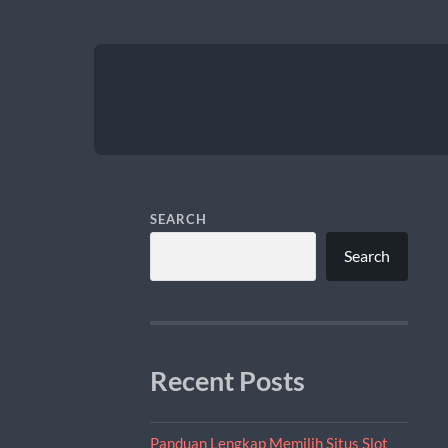
SEARCH
Search
Recent Posts
Panduan Lengkap Memilih Situs Slot