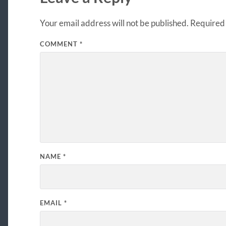
Your email address will not be published.
Required 
COMMENT
*
NAME
*
EMAIL
*