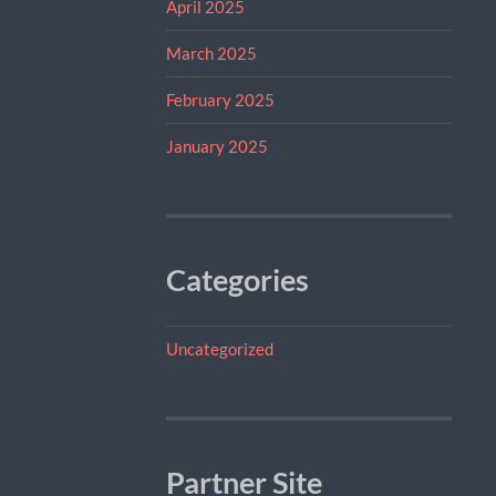
April 2025
March 2025
February 2025
January 2025
Categories
Uncategorized
Partner Site