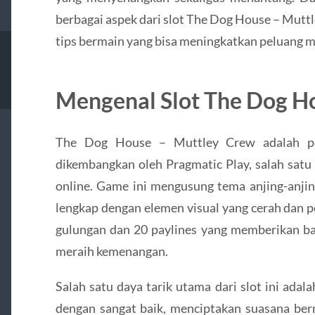
berbagai aspek dari slot The Dog House – Muttl
tips bermain yang bisa meningkatkan peluang 
Mengenal Slot The Dog H
The Dog House – Muttley Crew adalah 
dikembangkan oleh Pragmatic Play, salah satu 
online. Game ini mengusung tema anjing-anjin
lengkap dengan elemen visual yang cerah dan p
gulungan dan 20 paylines yang memberikan b
meraih kemenangan.
Salah satu daya tarik utama dari slot ini adal
dengan sangat baik, menciptakan suasana be