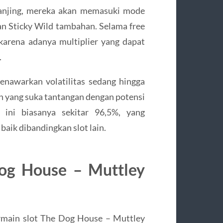
 anjing, mereka akan memasuki mode
n Sticky Wild tambahan. Selama free
karena adanya multiplier yang dapat
.
nawarkan volatilitas sedang hingga
in yang suka tantangan dengan potensi
 ini biasanya sekitar 96,5%, yang
aik dibandingkan slot lain.
Dog House – Muttley
rmain slot The Dog House – Muttley