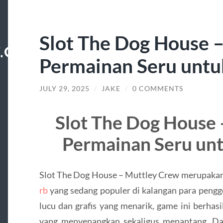
Slot The Dog House 
.ORG
Permainan Seru untuk
JULY 29, 2025
/
JAKE
/
0 COMMENTS
Slot The Dog House 
Permainan Seru unt
Slot The Dog House – Muttley Crew merupakan
rb
yang sedang populer di kalangan para pengg
lucu dan grafis yang menarik, game ini berha
yang menyenangkan sekaligus menantang. Dal