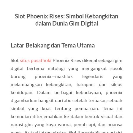
Slot Phoenix Rises: Simbol Kebangkitan
dalam Dunia Gim Digital
Latar Belakang dan Tema Utama
Slot
situs pusathoki
Phoenix Rises dikenal sebagai gim
digital bertema mitologi yang mengangkat sosok
burung phoenix—makhluk legendaris yang
melambangkan kebangkitan, harapan, dan siklus
kehidupan. Dalam berbagai kebudayaan, phoenix
digambarkan bangkit dari abu setelah terbakar, sebuah
simbol yang kuat tentang pembaruan. Tema ini
kemudian diterjemahkan ke dalam bentuk visual dan
narasi gim yang kaya warna, penuh api, dan nuansa
magis. Artikel ini membahas Slot Phoenix Rises dari sisi