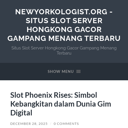
NEWYORKOLOGIST.ORG -
SITUS SLOT SERVER
HONGKONG GACOR
GAMPANG MENANG TERBARU
Situs Slot Server Hongkong Gacor Gampang Menang
Terbaru
SHOW MENU
Slot Phoenix Rises: Simbol
Kebangkitan dalam Dunia Gim
Digital
DECEMBER 28, 2025
/
0 COMMENTS