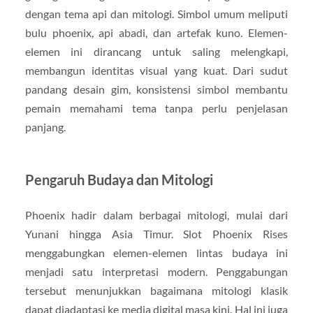
dengan tema api dan mitologi. Simbol umum meliputi
bulu phoenix, api abadi, dan artefak kuno. Elemen-
elemen ini dirancang untuk saling melengkapi,
membangun identitas visual yang kuat. Dari sudut
pandang desain gim, konsistensi simbol membantu
pemain memahami tema tanpa perlu penjelasan
panjang.
Pengaruh Budaya dan Mitologi
Phoenix hadir dalam berbagai mitologi, mulai dari
Yunani hingga Asia Timur. Slot Phoenix Rises
menggabungkan elemen-elemen lintas budaya ini
menjadi satu interpretasi modern. Penggabungan
tersebut menunjukkan bagaimana mitologi klasik
dapat diadaptasi ke media digital masa kini. Hal ini juga