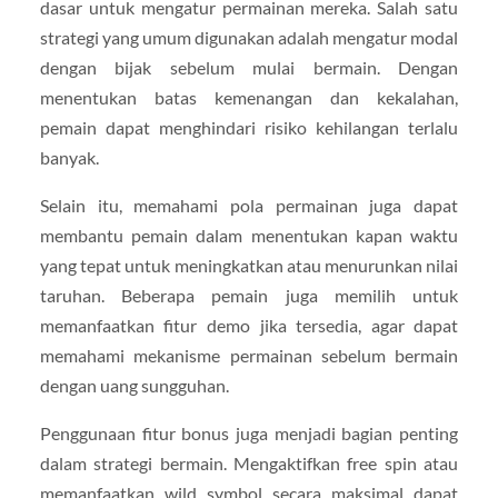
dasar untuk mengatur permainan mereka. Salah satu
strategi yang umum digunakan adalah mengatur modal
dengan bijak sebelum mulai bermain. Dengan
menentukan batas kemenangan dan kekalahan,
pemain dapat menghindari risiko kehilangan terlalu
banyak.
Selain itu, memahami pola permainan juga dapat
membantu pemain dalam menentukan kapan waktu
yang tepat untuk meningkatkan atau menurunkan nilai
taruhan. Beberapa pemain juga memilih untuk
memanfaatkan fitur demo jika tersedia, agar dapat
memahami mekanisme permainan sebelum bermain
dengan uang sungguhan.
Penggunaan fitur bonus juga menjadi bagian penting
dalam strategi bermain. Mengaktifkan free spin atau
memanfaatkan wild symbol secara maksimal dapat