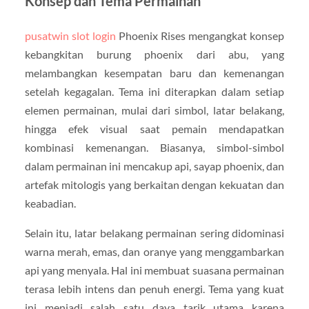
Konsep dan Tema Permainan
pusatwin slot login
Phoenix Rises mengangkat konsep
kebangkitan burung phoenix dari abu, yang
melambangkan kesempatan baru dan kemenangan
setelah kegagalan. Tema ini diterapkan dalam setiap
elemen permainan, mulai dari simbol, latar belakang,
hingga efek visual saat pemain mendapatkan
kombinasi kemenangan. Biasanya, simbol-simbol
dalam permainan ini mencakup api, sayap phoenix, dan
artefak mitologis yang berkaitan dengan kekuatan dan
keabadian.
Selain itu, latar belakang permainan sering didominasi
warna merah, emas, dan oranye yang menggambarkan
api yang menyala. Hal ini membuat suasana permainan
terasa lebih intens dan penuh energi. Tema yang kuat
ini menjadi salah satu daya tarik utama karena