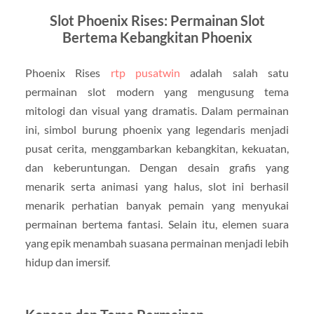
Slot Phoenix Rises: Permainan Slot
Bertema Kebangkitan Phoenix
Phoenix Rises
rtp pusatwin
adalah salah satu
permainan slot modern yang mengusung tema
mitologi dan visual yang dramatis. Dalam permainan
ini, simbol burung phoenix yang legendaris menjadi
pusat cerita, menggambarkan kebangkitan, kekuatan,
dan keberuntungan. Dengan desain grafis yang
menarik serta animasi yang halus, slot ini berhasil
menarik perhatian banyak pemain yang menyukai
permainan bertema fantasi. Selain itu, elemen suara
yang epik menambah suasana permainan menjadi lebih
hidup dan imersif.