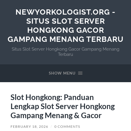
NEWYORKOLOGIST.ORG -
SITUS SLOT SERVER
HONGKONG GACOR
GAMPANG MENANG TERBARU
Situs Slot Server Hongkong Gacor Gampang Menang
Terbaru
SHOW MENU
Slot Hongkong: Panduan
Lengkap Slot Server Hongkong
Gampang Menang & Gacor
FEBRUARY 18, 2026
/
0 COMMENTS