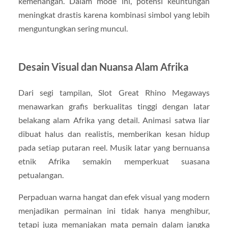
kemenangan. Dalam mode ini, potensi keuntungan
meningkat drastis karena kombinasi simbol yang lebih
menguntungkan sering muncul.
Desain Visual dan Nuansa Alam Afrika
Dari segi tampilan, Slot Great Rhino Megaways
menawarkan grafis berkualitas tinggi dengan latar
belakang alam Afrika yang detail. Animasi satwa liar
dibuat halus dan realistis, memberikan kesan hidup
pada setiap putaran reel. Musik latar yang bernuansa
etnik Afrika semakin memperkuat suasana
petualangan.
Perpaduan warna hangat dan efek visual yang modern
menjadikan permainan ini tidak hanya menghibur,
tetapi juga memanjakan mata pemain dalam jangka