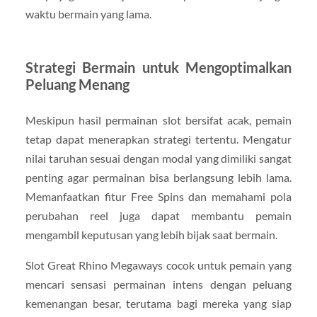
waktu bermain yang lama.
Strategi Bermain untuk Mengoptimalkan
Peluang Menang
Meskipun hasil permainan slot bersifat acak, pemain
tetap dapat menerapkan strategi tertentu. Mengatur
nilai taruhan sesuai dengan modal yang dimiliki sangat
penting agar permainan bisa berlangsung lebih lama.
Memanfaatkan fitur Free Spins dan memahami pola
perubahan reel juga dapat membantu pemain
mengambil keputusan yang lebih bijak saat bermain.
Slot Great Rhino Megaways cocok untuk pemain yang
mencari sensasi permainan intens dengan peluang
kemenangan besar, terutama bagi mereka yang siap