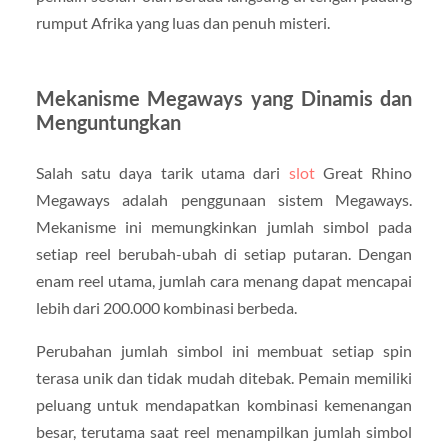
rumput Afrika yang luas dan penuh misteri.
Mekanisme Megaways yang Dinamis dan
Menguntungkan
Salah satu daya tarik utama dari
slot
Great Rhino
Megaways adalah penggunaan sistem Megaways.
Mekanisme ini memungkinkan jumlah simbol pada
setiap reel berubah-ubah di setiap putaran. Dengan
enam reel utama, jumlah cara menang dapat mencapai
lebih dari 200.000 kombinasi berbeda.
Perubahan jumlah simbol ini membuat setiap spin
terasa unik dan tidak mudah ditebak. Pemain memiliki
peluang untuk mendapatkan kombinasi kemenangan
besar, terutama saat reel menampilkan jumlah simbol