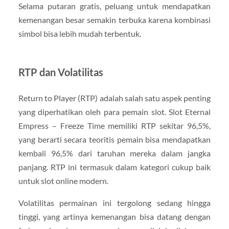
Selama putaran gratis, peluang untuk mendapatkan
kemenangan besar semakin terbuka karena kombinasi
simbol bisa lebih mudah terbentuk.
RTP dan Volatilitas
Return to Player (RTP) adalah salah satu aspek penting
yang diperhatikan oleh para pemain slot. Slot Eternal
Empress – Freeze Time memiliki RTP sekitar 96,5%,
yang berarti secara teoritis pemain bisa mendapatkan
kembali 96,5% dari taruhan mereka dalam jangka
panjang. RTP ini termasuk dalam kategori cukup baik
untuk slot online modern.
Volatilitas permainan ini tergolong sedang hingga
tinggi, yang artinya kemenangan bisa datang dengan