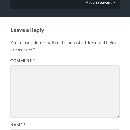
Padang Savana »
Leave a Reply
Your email address will not be published.
Required fields
are marked
*
COMMENT
*
NAME
*