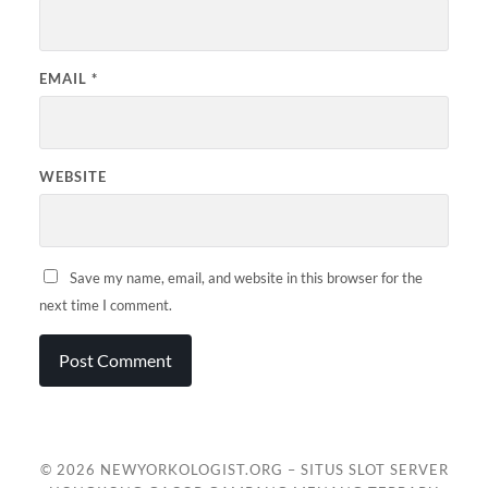
EMAIL
*
WEBSITE
Save my name, email, and website in this browser for the
next time I comment.
© 2026
NEWYORKOLOGIST.ORG – SITUS SLOT SERVER