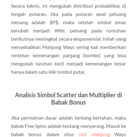
Secara teknis, ini mengubah distribusi probabilitas di
tengah putaran. Jika pada putaran awal peluang
menang adalah
$P$
, maka setelah simbol emas
berubah menjadi Wild, peluang pada runtuhan
berikutnya meningkat secara eksponensial. Inilah yang
menyebabkan Mahjong Ways sering kali memberikan
rentetan kemenangan panjang (kombo) yang bisa
mengubah taruhan kecil menjadi kemenangan besar
hanya dalam satu klik tombol putar.
Analisis Simbol Scatter dan Multiplier di
Babak Bonus
Jika permainan dasar adalah tentang bertahan, maka
babak Free Spins adalah tentang menyerang. Masuk ke
babak bonus dalam situs
slot mahjong
Ways