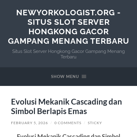
NEWYORKOLOGIST.ORG -
SITUS SLOT SERVER
HONGKONG GACOR
GAMPANG MENANG TERBARU
Situs Slot Server Hongkong Gacor Gampang Menang
Terbaru
SHOW MENU
Evolusi Mekanik Cascading dan
Simbol Berlapis Emas
FEBRUARY 5, 2026
/
0 COMMENTS
/
STICKY
Evolusi Mekanik Cascading dan Simbol