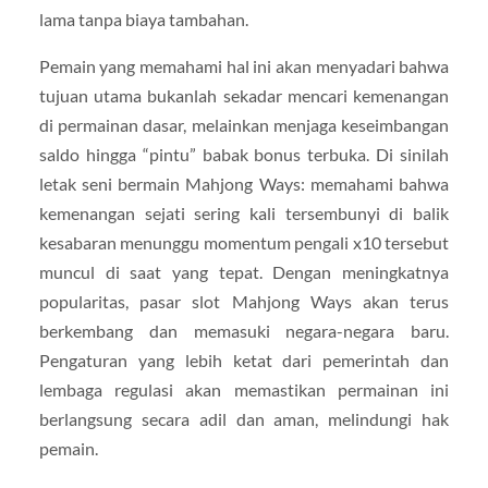
lama tanpa biaya tambahan.
Pemain yang memahami hal ini akan menyadari bahwa
tujuan utama bukanlah sekadar mencari kemenangan
di permainan dasar, melainkan menjaga keseimbangan
saldo hingga “pintu” babak bonus terbuka. Di sinilah
letak seni bermain Mahjong Ways: memahami bahwa
kemenangan sejati sering kali tersembunyi di balik
kesabaran menunggu momentum pengali x10 tersebut
muncul di saat yang tepat. Dengan meningkatnya
popularitas, pasar slot Mahjong Ways akan terus
berkembang dan memasuki negara-negara baru.
Pengaturan yang lebih ketat dari pemerintah dan
lembaga regulasi akan memastikan permainan ini
berlangsung secara adil dan aman, melindungi hak
pemain.