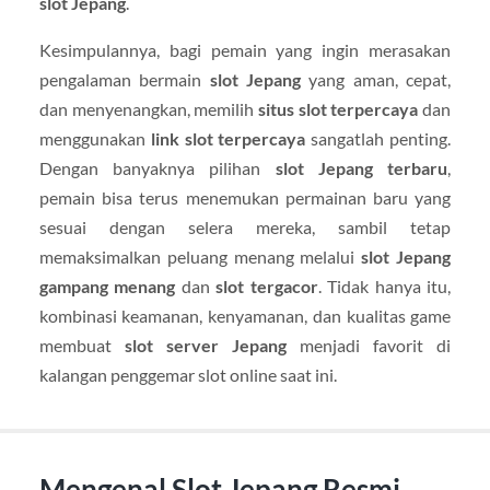
slot Jepang
.
Kesimpulannya, bagi pemain yang ingin merasakan
pengalaman bermain
slot Jepang
yang aman, cepat,
dan menyenangkan, memilih
situs slot terpercaya
dan
menggunakan
link slot terpercaya
sangatlah penting.
Dengan banyaknya pilihan
slot Jepang terbaru
,
pemain bisa terus menemukan permainan baru yang
sesuai dengan selera mereka, sambil tetap
memaksimalkan peluang menang melalui
slot Jepang
gampang menang
dan
slot tergacor
. Tidak hanya itu,
kombinasi keamanan, kenyamanan, dan kualitas game
membuat
slot server Jepang
menjadi favorit di
kalangan penggemar slot online saat ini.
Mengenal Slot Jepang Resmi