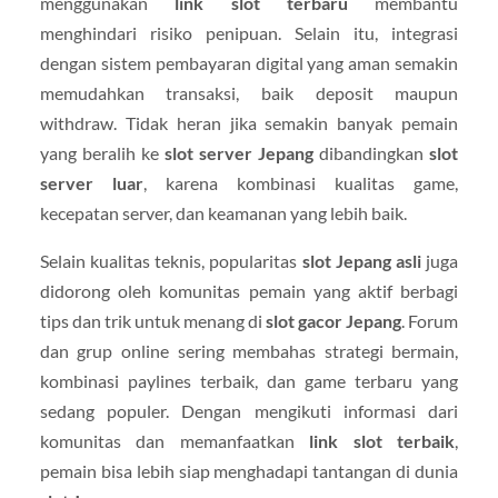
menggunakan
link slot terbaru
membantu
menghindari risiko penipuan. Selain itu, integrasi
dengan sistem pembayaran digital yang aman semakin
memudahkan transaksi, baik deposit maupun
withdraw. Tidak heran jika semakin banyak pemain
yang beralih ke
slot server Jepang
dibandingkan
slot
server luar
, karena kombinasi kualitas game,
kecepatan server, dan keamanan yang lebih baik.
Selain kualitas teknis, popularitas
slot Jepang asli
juga
didorong oleh komunitas pemain yang aktif berbagi
tips dan trik untuk menang di
slot gacor Jepang
. Forum
dan grup online sering membahas strategi bermain,
kombinasi paylines terbaik, dan game terbaru yang
sedang populer. Dengan mengikuti informasi dari
komunitas dan memanfaatkan
link slot terbaik
,
pemain bisa lebih siap menghadapi tantangan di dunia