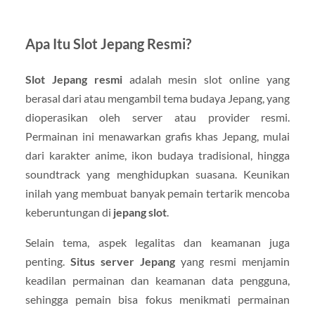
Apa Itu Slot Jepang Resmi?
Slot Jepang resmi
adalah mesin slot online yang
berasal dari atau mengambil tema budaya Jepang, yang
dioperasikan oleh server atau provider resmi.
Permainan ini menawarkan grafis khas Jepang, mulai
dari karakter anime, ikon budaya tradisional, hingga
soundtrack yang menghidupkan suasana. Keunikan
inilah yang membuat banyak pemain tertarik mencoba
keberuntungan di
jepang slot
.
Selain tema, aspek legalitas dan keamanan juga
penting.
Situs server Jepang
yang resmi menjamin
keadilan permainan dan keamanan data pengguna,
sehingga pemain bisa fokus menikmati permainan