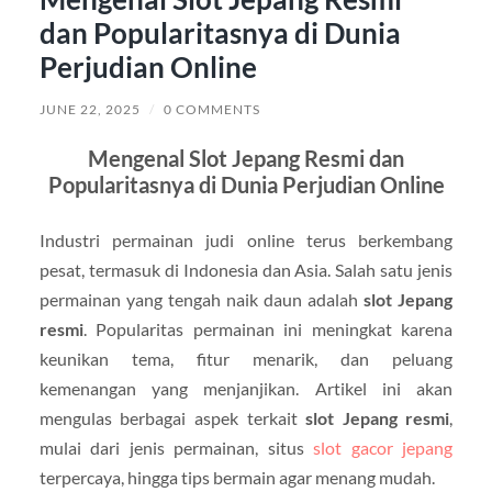
dan Popularitasnya di Dunia
Perjudian Online
JUNE 22, 2025
/
0 COMMENTS
Mengenal Slot Jepang Resmi dan
Popularitasnya di Dunia Perjudian Online
Industri permainan judi online terus berkembang
pesat, termasuk di Indonesia dan Asia. Salah satu jenis
permainan yang tengah naik daun adalah
slot Jepang
resmi
. Popularitas permainan ini meningkat karena
keunikan tema, fitur menarik, dan peluang
kemenangan yang menjanjikan. Artikel ini akan
mengulas berbagai aspek terkait
slot Jepang resmi
,
mulai dari jenis permainan, situs
slot gacor jepang
terpercaya, hingga tips bermain agar menang mudah.