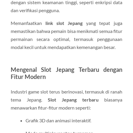
dengan sistem keamanan tinggi, seperti enkripsi data
dan verifikasi pengguna.
Memanfaatkan
link slot Jepang
yang tepat juga
memastikan bahwa pemain bisa menikmati semua fitur
permainan secara optimal, termasuk penggunaan
modal kecil untuk mendapatkan kemenangan besar.
Mengenal Slot Jepang Terbaru dengan
Fitur Modern
Industri game slot terus berinovasi, termasuk di ranah
tema Jepang.
Slot Jepang terbaru
biasanya
menawarkan fitur-fitur modern seperti:
Grafik 3D dan animasi interaktif.