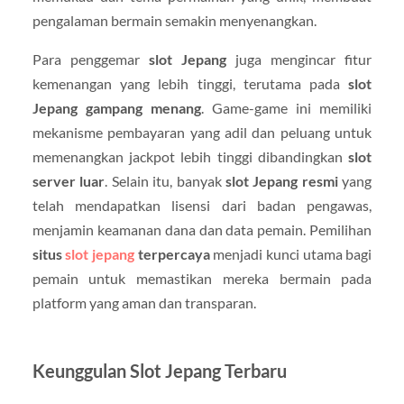
pengalaman bermain semakin menyenangkan.
Para penggemar
slot Jepang
juga mengincar fitur
kemenangan yang lebih tinggi, terutama pada
slot
Jepang gampang menang
. Game-game ini memiliki
mekanisme pembayaran yang adil dan peluang untuk
memenangkan jackpot lebih tinggi dibandingkan
slot
server luar
. Selain itu, banyak
slot Jepang resmi
yang
telah mendapatkan lisensi dari badan pengawas,
menjamin keamanan dana dan data pemain. Pemilihan
situs
slot jepang
terpercaya
menjadi kunci utama bagi
pemain untuk memastikan mereka bermain pada
platform yang aman dan transparan.
Keunggulan Slot Jepang Terbaru