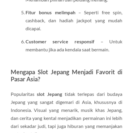
Fitur bonus melimpah
– Seperti free spin,
cashback, dan hadiah jackpot yang mudah
dicapai.
Customer service responsif
– Untuk
membantu jika ada kendala saat bermain.
Mengapa Slot Jepang Menjadi Favorit di
Pasar Asia?
Popularitas
slot Jepang
tidak terlepas dari budaya
Jepang yang sangat digemari di Asia, khususnya di
Indonesia. Visual yang menarik, musik khas Jepang,
dan cerita yang kental menjadikan permainan ini lebih
dari sekadar judi, tapi juga hiburan yang memanjakan