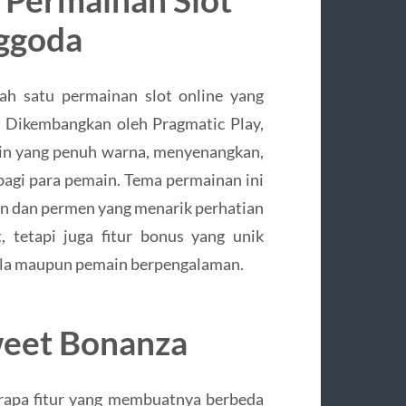
 Permainan Slot
ggoda
h satu permainan slot online yang
g. Dikembangkan oleh Pragmatic Play,
in yang penuh warna, menyenangkan,
agi para pemain. Tema permainan ini
n dan permen yang menarik perhatian
, tetapi juga fitur bonus yang unik
ula maupun pemain berpengalaman.
weet Bonanza
apa fitur yang membuatnya berbeda