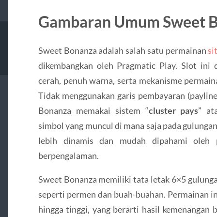
Gambaran Umum Sweet 
Sweet Bonanza adalah salah satu permainan
si
dikembangkan oleh Pragmatic Play. Slot ini 
cerah, penuh warna, serta mekanisme permainan
Tidak menggunakan garis pembayaran (payline)
Bonanza memakai sistem “
cluster pays
” at
simbol yang muncul di mana saja pada gulunga
lebih dinamis dan mudah dipahami oleh
berpengalaman.
Sweet Bonanza memiliki tata letak 6×5 gulung
seperti permen dan buah-buahan. Permainan ini
hingga tinggi, yang berarti hasil kemenangan b