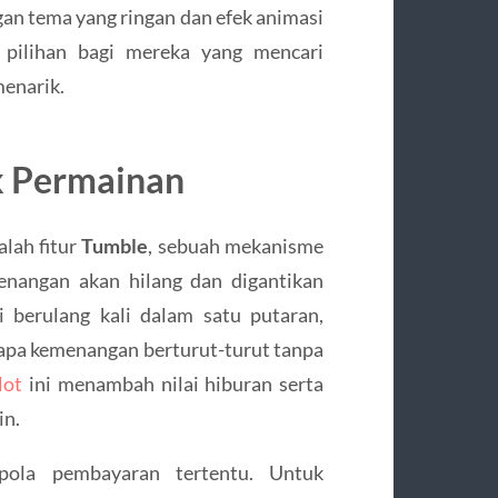
gan tema yang ringan dan efek animasi
 pilihan bagi mereka yang mencari
enarik.
k Permainan
lah fitur
Tumble
, sebuah mekanisme
angan akan hilang dan digantikan
di berulang kali dalam satu putaran,
apa kemenangan berturut-turut tanpa
lot
ini menambah nilai hiburan serta
in.
pola pembayaran tertentu. Untuk