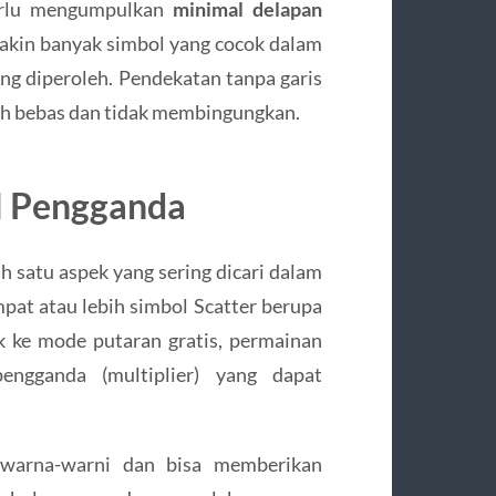
erlu mengumpulkan
minimal delapan
makin banyak simbol yang cocok dalam
ng diperoleh. Pendekatan tanpa garis
ih bebas dan tidak membingungkan.
l Pengganda
ah satu aspek yang sering dicari dalam
mpat atau lebih simbol Scatter berupa
k ke mode putaran gratis, permainan
ngganda (multiplier) yang dapat
warna-warni dan bisa memberikan