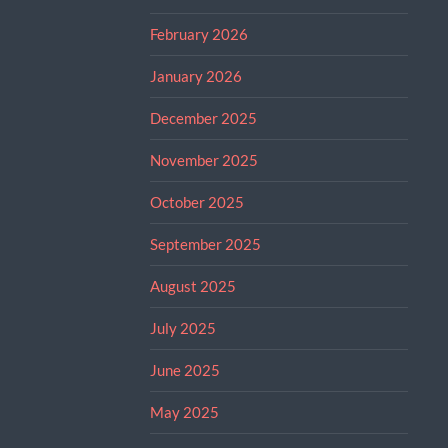
February 2026
January 2026
December 2025
November 2025
October 2025
September 2025
August 2025
July 2025
June 2025
May 2025