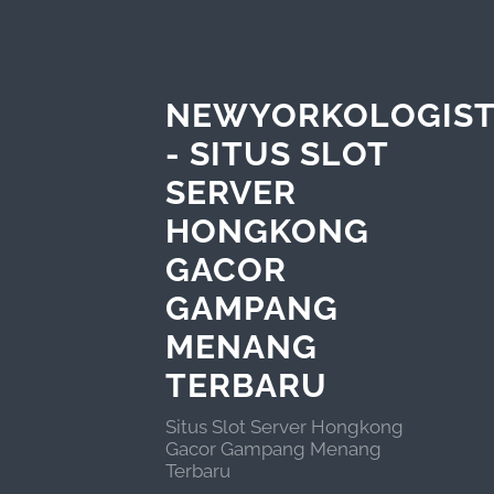
NEWYORKOLOGIST
- SITUS SLOT
SERVER
HONGKONG
GACOR
GAMPANG
MENANG
TERBARU
Situs Slot Server Hongkong
Gacor Gampang Menang
Terbaru