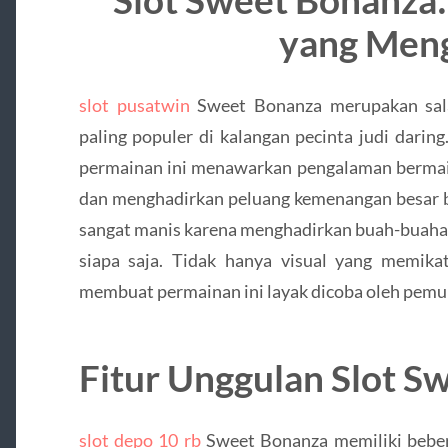
Slot Sweet Bonanza:
yang Men
slot pusatwin
Sweet Bonanza merupakan sala
paling populer di kalangan pecinta judi darin
permainan ini menawarkan pengalaman berma
dan menghadirkan peluang kemenangan besar b
sangat manis karena menghadirkan buah-buaha
siapa saja. Tidak hanya visual yang memikat
membuat permainan ini layak dicoba oleh pem
Fitur Unggulan Slot S
slot depo 10 rb
Sweet Bonanza memiliki beber