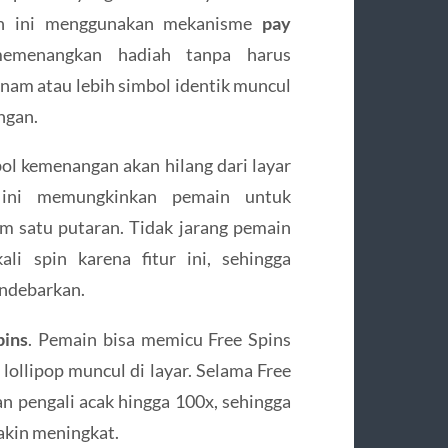
inan ini menggunakan mekanisme
pay
memenangkan hadiah tanpa harus
enam atau lebih simbol identik muncul
ngan.
bol kemenangan akan hilang dari layar
 ini memungkinkan pemain untuk
 satu putaran. Tidak jarang pemain
i spin karena fitur ini, sehingga
endebarkan.
pins
. Pemain bisa memicu Free Spins
lollipop muncul di layar. Selama Free
n pengali acak hingga 100x, sehingga
kin meningkat.