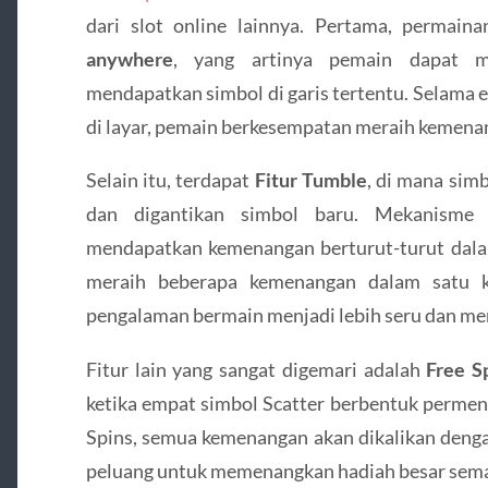
dari slot online lainnya. Pertama, perma
anywhere
, yang artinya pemain dapat 
mendapatkan simbol di garis tertentu. Selama 
di layar, pemain berkesempatan meraih kemena
Selain itu, terdapat
Fitur Tumble
, di mana sim
dan digantikan simbol baru. Mekanisme
mendapatkan kemenangan berturut-turut dalam
meraih beberapa kemenangan dalam satu kal
pengalaman bermain menjadi lebih seru dan m
Fitur lain yang sangat digemari adalah
Free S
ketika empat simbol Scatter berbentuk permen 
Spins, semua kemenangan akan dikalikan denga
peluang untuk memenangkan hadiah besar sema