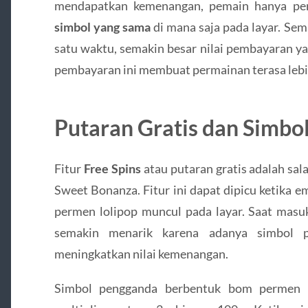
mendapatkan kemenangan, pemain hanya p
simbol yang sama
di mana saja pada layar. Se
satu waktu, semakin besar nilai pembayaran ya
pembayaran ini membuat permainan terasa leb
Putaran Gratis dan Simbo
Fitur
Free Spins
atau putaran gratis adalah sal
Sweet Bonanza. Fitur ini dapat dipicu ketika e
permen lolipop muncul pada layar. Saat masu
semakin menarik karena adanya simbol pe
meningkatkan nilai kemenangan.
Simbol pengganda berbentuk bom permen 