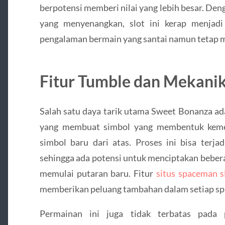
berpotensi memberi nilai yang lebih besar. Den
yang menyenangkan, slot ini kerap menjadi
pengalaman bermain yang santai namun tetap m
Fitur Tumble dan Mekani
Salah satu daya tarik utama Sweet Bonanza ada
yang membuat simbol yang membentuk kemen
simbol baru dari atas. Proses ini bisa terja
sehingga ada potensi untuk menciptakan beber
memulai putaran baru. Fitur
situs spaceman s
memberikan peluang tambahan dalam setiap sp
Permainan ini juga tidak terbatas pada 