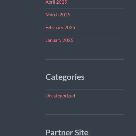
April 2025
March 2025
February 2025
January 2025
Categories
Uncategorized
Partner Site