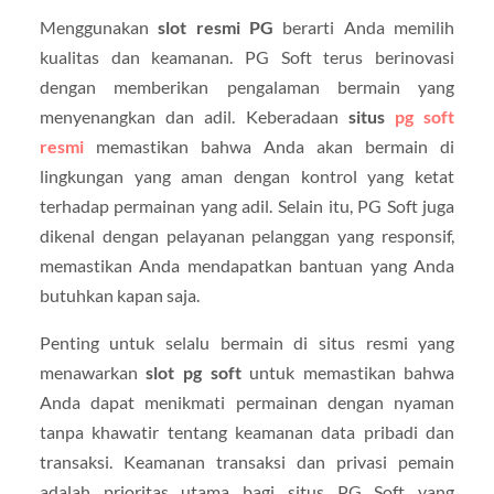
Menggunakan
slot resmi PG
berarti Anda memilih
kualitas dan keamanan. PG Soft terus berinovasi
dengan memberikan pengalaman bermain yang
menyenangkan dan adil. Keberadaan
situs
pg soft
resmi
memastikan bahwa Anda akan bermain di
lingkungan yang aman dengan kontrol yang ketat
terhadap permainan yang adil. Selain itu, PG Soft juga
dikenal dengan pelayanan pelanggan yang responsif,
memastikan Anda mendapatkan bantuan yang Anda
butuhkan kapan saja.
Penting untuk selalu bermain di situs resmi yang
menawarkan
slot pg soft
untuk memastikan bahwa
Anda dapat menikmati permainan dengan nyaman
tanpa khawatir tentang keamanan data pribadi dan
transaksi. Keamanan transaksi dan privasi pemain
adalah prioritas utama bagi situs PG Soft yang