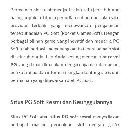
Permainan slot telah menjadi salah satu jenis hiburan
paling populer di dunia perjudian online, dan salah satu
provider terbaik yang menawarkan pengalaman
tersebut adalah PG Soft (Pocket Games Soft). Dengan
berbagai pilihan game yang inovatif dan menarik, PG
Soft telah berhasil memenangkan hati para pemain slot
di seluruh dunia. Jika Anda sedang mencari
slot resmi
PG
yang dapat dimainkan dengan nyaman dan aman,
berikut ini adalah informasi lengkap tentang situs dan
permainan yang ditawarkan oleh PG Soft.
Situs PG Soft Resmi dan Keunggulannya
Situs PG Soft atau
situs PG soft resmi
menyediakan
berbagai macam permainan slot dengan grafik