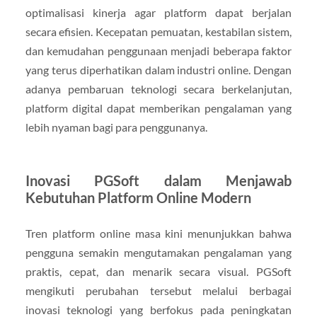
optimalisasi kinerja agar platform dapat berjalan
secara efisien. Kecepatan pemuatan, kestabilan sistem,
dan kemudahan penggunaan menjadi beberapa faktor
yang terus diperhatikan dalam industri online. Dengan
adanya pembaruan teknologi secara berkelanjutan,
platform digital dapat memberikan pengalaman yang
lebih nyaman bagi para penggunanya.
Inovasi PGSoft dalam Menjawab
Kebutuhan Platform Online Modern
Tren platform online masa kini menunjukkan bahwa
pengguna semakin mengutamakan pengalaman yang
praktis, cepat, dan menarik secara visual. PGSoft
mengikuti perubahan tersebut melalui berbagai
inovasi teknologi yang berfokus pada peningkatan