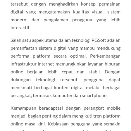
tersebut dengan menghadirkan konsep permainan
digital yang mengutamakan kualitas visual, sistem
modern, dan pengalaman pengguna yang lebih
interaktif.
Salah satu aspek utama dalam teknologi PGSoft adalah
pemanfaatan sistem digital yang mampu mendukung
performa platform secara optimal. Perkembangan
infrastruktur internet memungkinkan layanan hiburan
online berjalan lebih cepat dan stabil. Dengan
dukungan teknologi tersebut, pengguna dapat
menikmati berbagai konten digital melalui berbagai
perangkat, termasuk komputer dan smartphone.
Kemampuan beradaptasi dengan perangkat mobile
menjadi bagian penting dalam mengikuti tren platform
online masa kini. Kebiasaan pengguna yang semakin