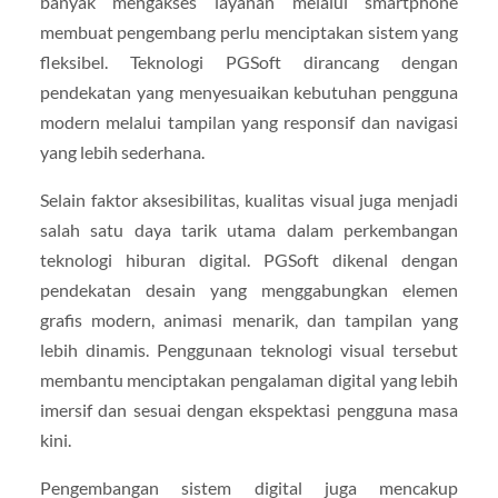
banyak mengakses layanan melalui smartphone
membuat pengembang perlu menciptakan sistem yang
fleksibel. Teknologi PGSoft dirancang dengan
pendekatan yang menyesuaikan kebutuhan pengguna
modern melalui tampilan yang responsif dan navigasi
yang lebih sederhana.
Selain faktor aksesibilitas, kualitas visual juga menjadi
salah satu daya tarik utama dalam perkembangan
teknologi hiburan digital. PGSoft dikenal dengan
pendekatan desain yang menggabungkan elemen
grafis modern, animasi menarik, dan tampilan yang
lebih dinamis. Penggunaan teknologi visual tersebut
membantu menciptakan pengalaman digital yang lebih
imersif dan sesuai dengan ekspektasi pengguna masa
kini.
Pengembangan sistem digital juga mencakup