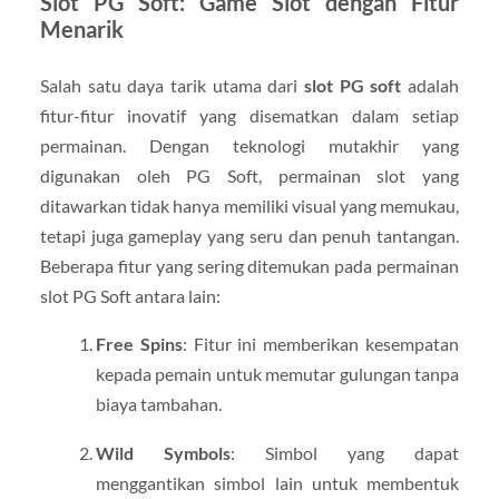
Slot PG Soft: Game Slot dengan Fitur
Menarik
Salah satu daya tarik utama dari
slot PG soft
adalah
fitur-fitur inovatif yang disematkan dalam setiap
permainan. Dengan teknologi mutakhir yang
digunakan oleh PG Soft, permainan slot yang
ditawarkan tidak hanya memiliki visual yang memukau,
tetapi juga gameplay yang seru dan penuh tantangan.
Beberapa fitur yang sering ditemukan pada permainan
slot PG Soft antara lain:
Free Spins
: Fitur ini memberikan kesempatan
kepada pemain untuk memutar gulungan tanpa
biaya tambahan.
Wild Symbols
: Simbol yang dapat
menggantikan simbol lain untuk membentuk