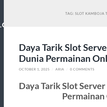
TAG:
SLOT KAMBOJA 
.ORG
Daya Tarik Slot Serv
Dunia Permainan Onl
OCTOBER 1, 2025
/
ARIA
/
0 COMMENTS
Daya Tarik Slot Serve
Permainan 