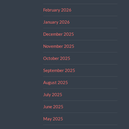
February 2026
January 2026
December 2025
November 2025
October 2025
September 2025
August 2025
July 2025
June 2025
May 2025