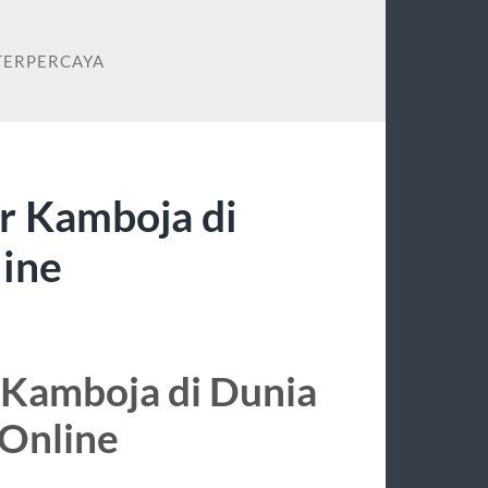
TERPERCAYA
er Kamboja di
ine
r Kamboja di Dunia
Online