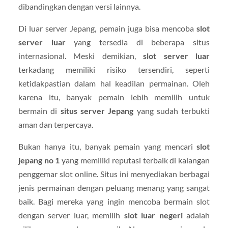
dibandingkan dengan versi lainnya.
Di luar server Jepang, pemain juga bisa mencoba
slot
server luar
yang tersedia di beberapa situs
internasional. Meski demikian,
slot server luar
terkadang memiliki risiko tersendiri, seperti
ketidakpastian dalam hal keadilan permainan. Oleh
karena itu, banyak pemain lebih memilih untuk
bermain di
situs server Jepang
yang sudah terbukti
aman dan terpercaya.
Bukan hanya itu, banyak pemain yang mencari
slot
jepang no 1
yang memiliki reputasi terbaik di kalangan
penggemar slot online. Situs ini menyediakan berbagai
jenis permainan dengan peluang menang yang sangat
baik. Bagi mereka yang ingin mencoba bermain slot
dengan server luar, memilih
slot luar negeri
adalah