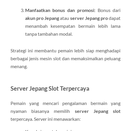
Manfaatkan bonus dan promosi:
Bonus dari
akun pro Jepang
atau
server Jepang pro
dapat
menambah kesempatan bermain lebih lama
tanpa tambahan modal.
Strategi ini membantu pemain lebih siap menghadapi
berbagai jenis mesin slot dan memaksimalkan peluang
menang.
Server Jepang Slot Terpercaya
Pemain yang mencari pengalaman bermain yang
nyaman biasanya memilih
server Jepang slot
terpercaya. Server ini menawarkan: