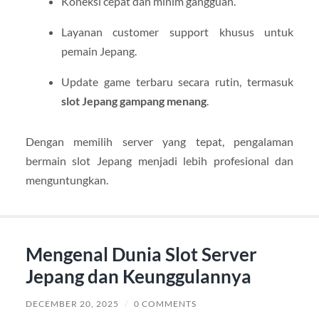
Koneksi cepat dan minim gangguan.
Layanan customer support khusus untuk
pemain Jepang.
Update game terbaru secara rutin, termasuk
slot Jepang gampang menang
.
Dengan memilih server yang tepat, pengalaman
bermain slot Jepang menjadi lebih profesional dan
menguntungkan.
Mengenal Dunia Slot Server
Jepang dan Keunggulannya
DECEMBER 20, 2025
/
0 COMMENTS