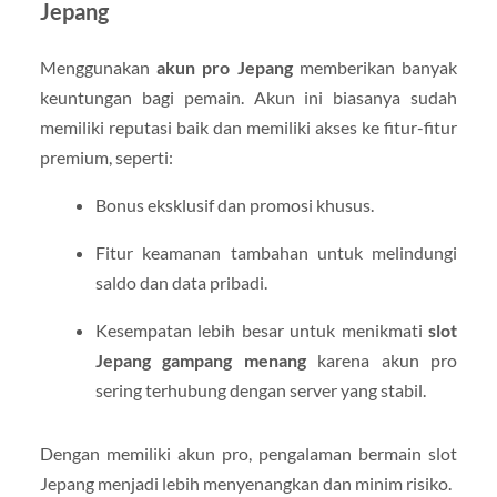
Jepang
Menggunakan
akun pro Jepang
memberikan banyak
keuntungan bagi pemain. Akun ini biasanya sudah
memiliki reputasi baik dan memiliki akses ke fitur-fitur
premium, seperti:
Bonus eksklusif dan promosi khusus.
Fitur keamanan tambahan untuk melindungi
saldo dan data pribadi.
Kesempatan lebih besar untuk menikmati
slot
Jepang gampang menang
karena akun pro
sering terhubung dengan server yang stabil.
Dengan memiliki akun pro, pengalaman bermain slot
Jepang menjadi lebih menyenangkan dan minim risiko.