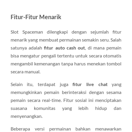
Fitur-Fitur Menarik
Slot Spaceman dilengkapi dengan sejumlah fitur
menarik yang membuat permainan semakin seru. Salah
satunya adalah
fitur auto cash out
, di mana pemain
bisa mengatur pengali tertentu untuk secara otomatis
mengambil kemenangan tanpa harus menekan tombol
secara manual.
Selain itu, terdapat juga
fitur live chat
yang
memungkinkan pemain berinteraksi dengan sesama
pemain secara real-time. Fitur sosial ini menciptakan
suasana komunitas yang lebih hidup dan
menyenangkan.
Beberapa versi permainan bahkan menawarkan