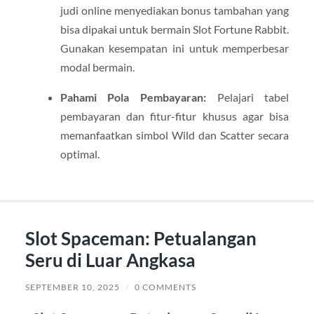
judi online menyediakan bonus tambahan yang
bisa dipakai untuk bermain Slot Fortune Rabbit.
Gunakan kesempatan ini untuk memperbesar
modal bermain.
Pahami Pola Pembayaran:
Pelajari tabel
pembayaran dan fitur-fitur khusus agar bisa
memanfaatkan simbol Wild dan Scatter secara
optimal.
Slot Spaceman: Petualangan
Seru di Luar Angkasa
SEPTEMBER 10, 2025
/
0 COMMENTS