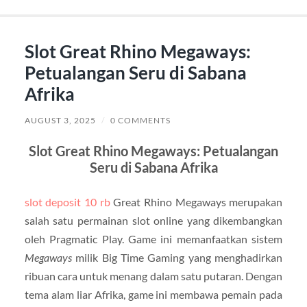
Slot Great Rhino Megaways:
Petualangan Seru di Sabana
Afrika
AUGUST 3, 2025
/
0 COMMENTS
Slot Great Rhino Megaways: Petualangan
Seru di Sabana Afrika
slot deposit 10 rb
Great Rhino Megaways merupakan
salah satu permainan slot online yang dikembangkan
oleh Pragmatic Play. Game ini memanfaatkan sistem
Megaways
milik Big Time Gaming yang menghadirkan
ribuan cara untuk menang dalam satu putaran. Dengan
tema alam liar Afrika, game ini membawa pemain pada