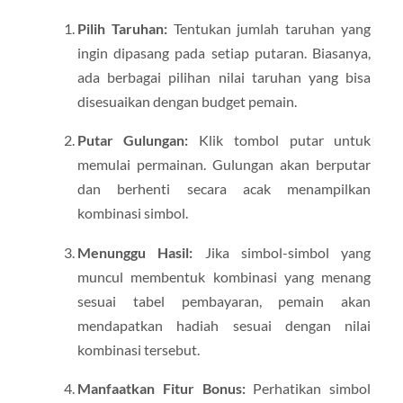
Pilih Taruhan:
Tentukan jumlah taruhan yang
ingin dipasang pada setiap putaran. Biasanya,
ada berbagai pilihan nilai taruhan yang bisa
disesuaikan dengan budget pemain.
Putar Gulungan:
Klik tombol putar untuk
memulai permainan. Gulungan akan berputar
dan berhenti secara acak menampilkan
kombinasi simbol.
Menunggu Hasil:
Jika simbol-simbol yang
muncul membentuk kombinasi yang menang
sesuai tabel pembayaran, pemain akan
mendapatkan hadiah sesuai dengan nilai
kombinasi tersebut.
Manfaatkan Fitur Bonus:
Perhatikan simbol