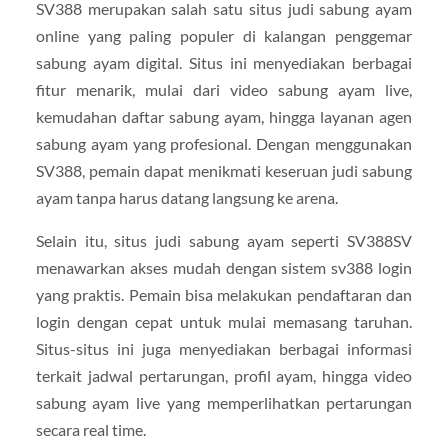
SV388 merupakan salah satu situs judi sabung ayam
online yang paling populer di kalangan penggemar
sabung ayam digital. Situs ini menyediakan berbagai
fitur menarik, mulai dari video sabung ayam live,
kemudahan daftar sabung ayam, hingga layanan agen
sabung ayam yang profesional. Dengan menggunakan
SV388, pemain dapat menikmati keseruan judi sabung
ayam tanpa harus datang langsung ke arena.
Selain itu, situs judi sabung ayam seperti SV388SV
menawarkan akses mudah dengan sistem sv388 login
yang praktis. Pemain bisa melakukan pendaftaran dan
login dengan cepat untuk mulai memasang taruhan.
Situs-situs ini juga menyediakan berbagai informasi
terkait jadwal pertarungan, profil ayam, hingga video
sabung ayam live yang memperlihatkan pertarungan
secara real time.