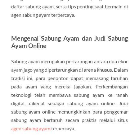
daftar sabung ayam, serta tips penting saat bermain di
agen sabung ayam terpercaya.
Mengenal Sabung Ayam dan Judi Sabung
Ayam Online
Sabung ayam merupakan pertarungan antara dua ekor
ayam jago yang dipertarungkan di arena khusus. Dalam
tradisi ini, para penonton dapat memasang taruhan
pada ayam yang mereka jagokan. Perkembangan
teknologi telah membawa sabung ayam ke ranah
digital, dikenal sebagai sabung ayam online. Judi
sabung ayam online memungkinkan para penggemar
sabung ayam bertaruh secara praktis melalui situs
agen sabung ayam
terpercaya.