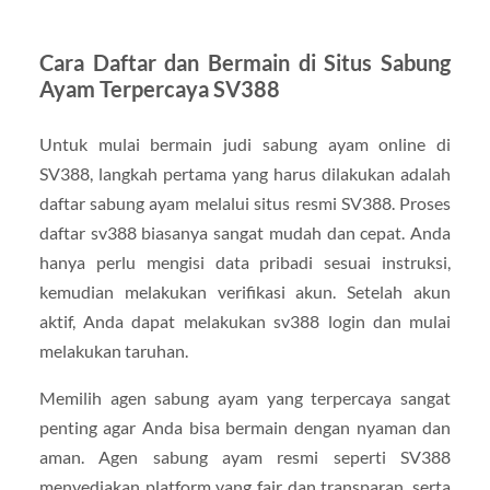
Cara Daftar dan Bermain di Situs Sabung
Ayam Terpercaya SV388
Untuk mulai bermain judi sabung ayam online di
SV388, langkah pertama yang harus dilakukan adalah
daftar sabung ayam melalui situs resmi SV388. Proses
daftar sv388 biasanya sangat mudah dan cepat. Anda
hanya perlu mengisi data pribadi sesuai instruksi,
kemudian melakukan verifikasi akun. Setelah akun
aktif, Anda dapat melakukan sv388 login dan mulai
melakukan taruhan.
Memilih agen sabung ayam yang terpercaya sangat
penting agar Anda bisa bermain dengan nyaman dan
aman. Agen sabung ayam resmi seperti SV388
menyediakan platform yang fair dan transparan, serta