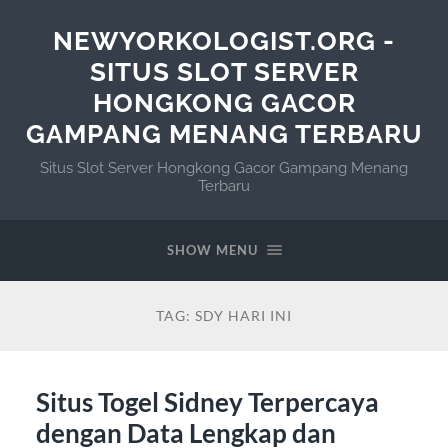
NEWYORKOLOGIST.ORG -
SITUS SLOT SERVER
HONGKONG GACOR
GAMPANG MENANG TERBARU
Situs Slot Server Hongkong Gacor Gampang Menang
Terbaru
SHOW MENU
TAG:
SDY HARI INI
Situs Togel Sidney Terpercaya
dengan Data Lengkap dan