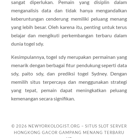
sangat diperlukan. Pemain yang disiplin dalam
menganalisis data dan tidak hanya mengandalkan
keberuntungan cenderung memiliki peluang menang
yang lebih besar. Oleh karena itu, penting untuk terus
belajar dan mengikuti perkembangan terbaru dalam
dunia togel sdy.
Kesimpulannya, togel sdy merupakan permainan yang
menarik dengan berbagai fitur pendukung seperti data
sdy, paito sdy, dan prediksi togel Sydney. Dengan
memilih situs terpercaya dan menggunakan strategi
yang tepat, pemain dapat meningkatkan peluang
kemenangan secara signifikan.
© 2026
NEWYORKOLOGIST.ORG – SITUS SLOT SERVER
HONGKONG GACOR GAMPANG MENANG TERBARU