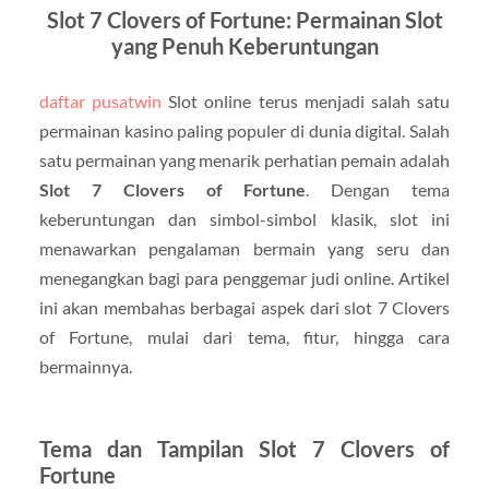
Slot 7 Clovers of Fortune: Permainan Slot
yang Penuh Keberuntungan
daftar pusatwin
Slot online terus menjadi salah satu
permainan kasino paling populer di dunia digital. Salah
satu permainan yang menarik perhatian pemain adalah
Slot 7 Clovers of Fortune
. Dengan tema
keberuntungan dan simbol-simbol klasik, slot ini
menawarkan pengalaman bermain yang seru dan
menegangkan bagi para penggemar judi online. Artikel
ini akan membahas berbagai aspek dari slot 7 Clovers
of Fortune, mulai dari tema, fitur, hingga cara
bermainnya.
Tema dan Tampilan Slot 7 Clovers of
Fortune