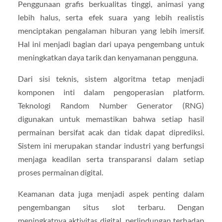
Penggunaan grafis berkualitas tinggi, animasi yang
lebih halus, serta efek suara yang lebih realistis
menciptakan pengalaman hiburan yang lebih imersif.
Hal ini menjadi bagian dari upaya pengembang untuk
meningkatkan daya tarik dan kenyamanan pengguna.
Dari sisi teknis, sistem algoritma tetap menjadi
komponen inti dalam pengoperasian platform.
Teknologi Random Number Generator (RNG)
digunakan untuk memastikan bahwa setiap hasil
permainan bersifat acak dan tidak dapat diprediksi.
Sistem ini merupakan standar industri yang berfungsi
menjaga keadilan serta transparansi dalam setiap
proses permainan digital.
Keamanan data juga menjadi aspek penting dalam
pengembangan situs slot terbaru. Dengan
meningkatnya aktivitas digital, perlindungan terhadap