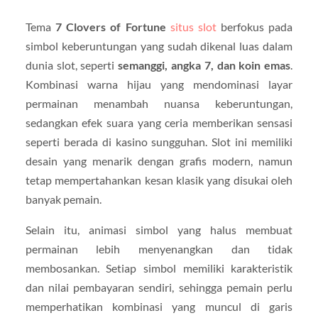
Tema
7 Clovers of Fortune
situs slot
berfokus pada
simbol keberuntungan yang sudah dikenal luas dalam
dunia slot, seperti
semanggi, angka 7, dan koin emas
.
Kombinasi warna hijau yang mendominasi layar
permainan menambah nuansa keberuntungan,
sedangkan efek suara yang ceria memberikan sensasi
seperti berada di kasino sungguhan. Slot ini memiliki
desain yang menarik dengan grafis modern, namun
tetap mempertahankan kesan klasik yang disukai oleh
banyak pemain.
Selain itu, animasi simbol yang halus membuat
permainan lebih menyenangkan dan tidak
membosankan. Setiap simbol memiliki karakteristik
dan nilai pembayaran sendiri, sehingga pemain perlu
memperhatikan kombinasi yang muncul di garis