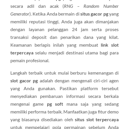
secara adil dan acak (
RNG – Random Number
Generator
). Ketika Anda bermain di
situs gacor pg
yang
memiliki reputasi tinggi, Anda juga akan dimanjakan
dengan layanan pelanggan 24 jam serta proses
transaksi deposit dan penarikan dana yang kilat.
Keamanan berlapis inilah yang membuat
link slot
terpercaya
selalu menjadi destinasi utama bagi para
pemain profesional.
Langkah terbaik untuk mulai berburu kemenangan di
slot gacor pg
adalah dengan mengenali ciri-ciri agen
yang Anda gunakan. Pastikan platform tersebut
menyediakan pembaruan informasi secara berkala
mengenai game
pg soft
mana saja yang sedang
memiliki performa terbaik. Manfaatkan juga fitur demo
yang biasanya disediakan oleh
situs slot terpercaya
untuk mempelajari pola permainan sebelum Anda