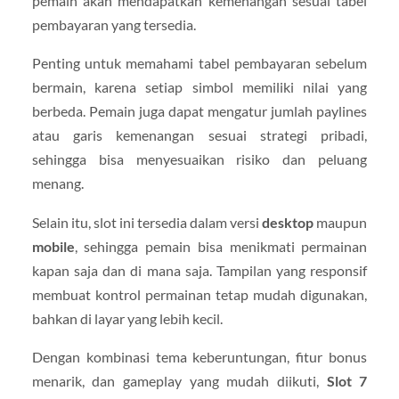
pemain akan mendapatkan kemenangan sesuai tabel
pembayaran yang tersedia.
Penting untuk memahami tabel pembayaran sebelum
bermain, karena setiap simbol memiliki nilai yang
berbeda. Pemain juga dapat mengatur jumlah paylines
atau garis kemenangan sesuai strategi pribadi,
sehingga bisa menyesuaikan risiko dan peluang
menang.
Selain itu, slot ini tersedia dalam versi
desktop
maupun
mobile
, sehingga pemain bisa menikmati permainan
kapan saja dan di mana saja. Tampilan yang responsif
membuat kontrol permainan tetap mudah digunakan,
bahkan di layar yang lebih kecil.
Dengan kombinasi tema keberuntungan, fitur bonus
menarik, dan gameplay yang mudah diikuti,
Slot 7