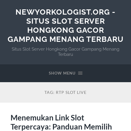
NEWYORKOLOGIST.ORG -
SITUS SLOT SERVER
HONGKONG GACOR
GAMPANG MENANG TERBARU
Situs Slot Server Hongkong Gacor Gampang Menang
Terbaru
SHOW MENU
TAG:
RTP SLOT LIVE
Menemukan Link Slot
Terpercaya: Panduan Memilih