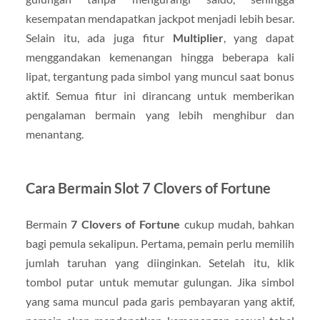
kesempatan mendapatkan jackpot menjadi lebih besar.
Selain itu, ada juga fitur
Multiplier
, yang dapat
menggandakan kemenangan hingga beberapa kali
lipat, tergantung pada simbol yang muncul saat bonus
aktif. Semua fitur ini dirancang untuk memberikan
pengalaman bermain yang lebih menghibur dan
menantang.
Cara Bermain Slot 7 Clovers of Fortune
Bermain
7 Clovers of Fortune
cukup mudah, bahkan
bagi pemula sekalipun. Pertama, pemain perlu memilih
jumlah taruhan yang diinginkan. Setelah itu, klik
tombol putar untuk memutar gulungan. Jika simbol
yang sama muncul pada garis pembayaran yang aktif,