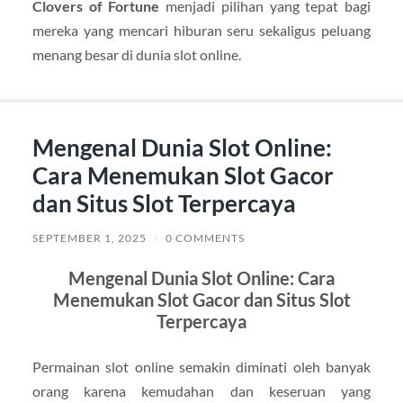
Clovers of Fortune
menjadi pilihan yang tepat bagi
mereka yang mencari hiburan seru sekaligus peluang
menang besar di dunia slot online.
Mengenal Dunia Slot Online:
Cara Menemukan Slot Gacor
dan Situs Slot Terpercaya
SEPTEMBER 1, 2025
/
0 COMMENTS
Mengenal Dunia Slot Online: Cara
Menemukan Slot Gacor dan Situs Slot
Terpercaya
Permainan slot online semakin diminati oleh banyak
orang karena kemudahan dan keseruan yang