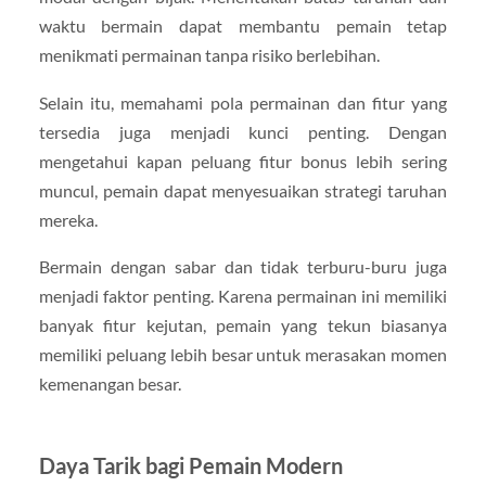
waktu bermain dapat membantu pemain tetap
menikmati permainan tanpa risiko berlebihan.
Selain itu, memahami pola permainan dan fitur yang
tersedia juga menjadi kunci penting. Dengan
mengetahui kapan peluang fitur bonus lebih sering
muncul, pemain dapat menyesuaikan strategi taruhan
mereka.
Bermain dengan sabar dan tidak terburu-buru juga
menjadi faktor penting. Karena permainan ini memiliki
banyak fitur kejutan, pemain yang tekun biasanya
memiliki peluang lebih besar untuk merasakan momen
kemenangan besar.
Daya Tarik bagi Pemain Modern