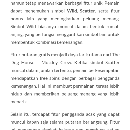
namun tetap menawarkan berbagai fitur unik. Pemain
dapat menemukan simbol
Wild
,
Scatter
, serta fitur
bonus lain yang meningkatkan peluang menang.
Simbol Wild biasanya muncul dalam bentuk rumah
anjing, yang berfungsi menggantikan simbol lain untuk
membentuk kombinasi kemenangan.
Fitur putaran gratis menjadi daya tarik utama dari The
Dog House – Muttley Crew. Ketika simbol Scatter
muncul dalam jumlah tertentu, pemain berkesempatan
mendapatkan free spins dengan berbagai pengganda
kemenangan. Hal ini membuat permainan terasa lebih
hidup dan memberikan peluang menang yang lebih
menarik.
Selain itu, terdapat fitur pengganda acak yang dapat
muncul kapan saja selama putaran berlangsung. Fitur
ini menambah tingkat kejutan dan membuat setiap