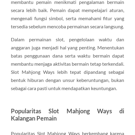
membantu pemain menikmati pengalaman bermain
secara lebih baik. Pemain dapat mempelajari aturan,
mengenali fungsi simbol, serta memahami fitur yang
tersedia sebelum mencoba permainan secara langsung.
Dalam permainan slot, pengelolaan waktu dan
anggaran juga menjadi hal yang penting. Menentukan
batas penggunaan dana serta waktu bermain dapat
membantu menjaga aktivitas bermain tetap terkendali.
Slot Mahjong Ways lebih tepat dipandang sebagai
bentuk hiburan dengan unsur keberuntungan, bukan
sebagai cara pasti untuk mendapatkan keuntungan.
Popularitas Slot Mahjong Ways di
Kalangan Pemain
Popularitas Slot Mahjong Ways berkembang karena