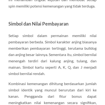
spin memiliki potensi kemenangan yang tidak terduga.
Simbol dan Nilai Pembayaran
Setiap simbol dalam permainan memiliki nilai
pembayaran berbeda. Simbol karakter anjing biasanya
memberikan pembayaran tertinggi, terutama bulldog
dan anjing besar lainnya. Sementara itu, simbol bernilai
menengah terdiri dari kalung anjing, tulang, dan
mainan. Simbol kartu seperti A, K, Q, dan J menjadi
simbol bernilai rendah.
Kombinasi kemenangan dihitung berdasarkan jumlah
simbol identik yang muncul berurutan dari kiri ke
kanan. Pengganda dari fitur bonus dapat
meningkatkan nilai kemenangan secara signifikan,