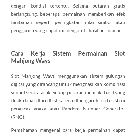
dengan kondisi tertentu. Selama putaran gratis
berlangsung, beberapa permainan memberikan efek
tambahan seperti peningkatan nilai simbol atau
pengganda yang dapat memengaruhi hasil permainan.
Cara Kerja Sistem Permainan Slot
Mahjong Ways
Slot Mahjong Ways menggunakan sistem gulungan
digital yang dirancang untuk menghasilkan kombinasi
simbol secara acak. Setiap putaran memiliki hasil yang
tidak dapat diprediksi karena dipengaruhi oleh sistem
pengacak angka atau Random Number Generator
(RNG).
Pemahaman mengenai cara kerja permainan dapat