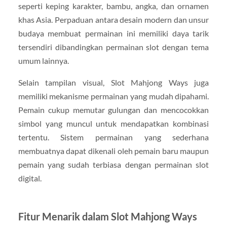
seperti keping karakter, bambu, angka, dan ornamen
khas Asia. Perpaduan antara desain modern dan unsur
budaya membuat permainan ini memiliki daya tarik
tersendiri dibandingkan permainan slot dengan tema
umum lainnya.
Selain tampilan visual, Slot Mahjong Ways juga
memiliki mekanisme permainan yang mudah dipahami.
Pemain cukup memutar gulungan dan mencocokkan
simbol yang muncul untuk mendapatkan kombinasi
tertentu. Sistem permainan yang sederhana
membuatnya dapat dikenali oleh pemain baru maupun
pemain yang sudah terbiasa dengan permainan slot
digital.
Fitur Menarik dalam Slot Mahjong Ways