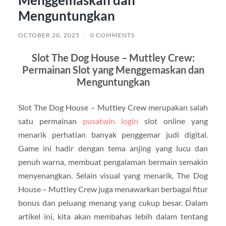
Menggemaskan dan
Menguntungkan
OCTOBER 20, 2025
/
0 COMMENTS
Slot The Dog House – Muttley Crew:
Permainan Slot yang Menggemaskan dan
Menguntungkan
Slot The Dog House – Muttley Crew merupakan salah
satu permainan
pusatwin login
slot online yang
menarik perhatian banyak penggemar judi digital.
Game ini hadir dengan tema anjing yang lucu dan
penuh warna, membuat pengalaman bermain semakin
menyenangkan. Selain visual yang menarik, The Dog
House – Muttley Crew juga menawarkan berbagai fitur
bonus dan peluang menang yang cukup besar. Dalam
artikel ini, kita akan membahas lebih dalam tentang