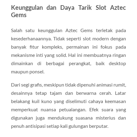
Keunggulan dan Daya Tarik Slot Aztec
Gems
Salah satu keunggulan Aztec Gems terletak pada
kesederhanaannya. Tidak seperti slot modern dengan
banyak fitur kompleks, permainan ini fokus pada
mekanisme inti yang solid. Hal ini membuatnya ringan
dimainkan di berbagai perangkat, baik desktop
maupun ponsel.
Dari segi grafis, meskipun tidak dipenuhi animasi rumit,
desainnya tetap tajam dan berwarna cerah. Latar
belakang kuil kuno yang diselimuti cahaya keemasan
memperkuat nuansa petualangan. Efek suara yang
digunakan juga mendukung suasana misterius dan
penuh antisipasi setiap kali gulungan berputar.