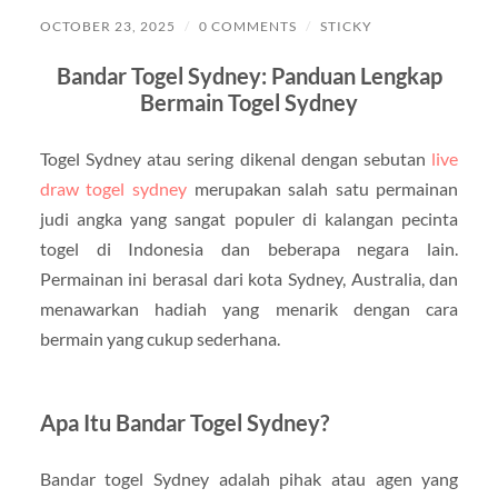
OCTOBER 23, 2025
/
0 COMMENTS
/
STICKY
Bandar Togel Sydney: Panduan Lengkap
Bermain Togel Sydney
Togel Sydney atau sering dikenal dengan sebutan
live
draw togel sydney
merupakan salah satu permainan
judi angka yang sangat populer di kalangan pecinta
togel di Indonesia dan beberapa negara lain.
Permainan ini berasal dari kota Sydney, Australia, dan
menawarkan hadiah yang menarik dengan cara
bermain yang cukup sederhana.
Apa Itu Bandar Togel Sydney?
Bandar togel Sydney adalah pihak atau agen yang