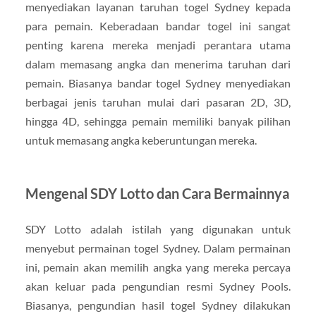
menyediakan layanan taruhan togel Sydney kepada
para pemain. Keberadaan bandar togel ini sangat
penting karena mereka menjadi perantara utama
dalam memasang angka dan menerima taruhan dari
pemain. Biasanya bandar togel Sydney menyediakan
berbagai jenis taruhan mulai dari pasaran 2D, 3D,
hingga 4D, sehingga pemain memiliki banyak pilihan
untuk memasang angka keberuntungan mereka.
Mengenal SDY Lotto dan Cara Bermainnya
SDY Lotto adalah istilah yang digunakan untuk
menyebut permainan togel Sydney. Dalam permainan
ini, pemain akan memilih angka yang mereka percaya
akan keluar pada pengundian resmi Sydney Pools.
Biasanya, pengundian hasil togel Sydney dilakukan