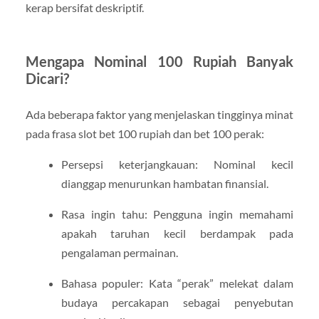
kerap bersifat deskriptif.
Mengapa Nominal 100 Rupiah Banyak
Dicari?
Ada beberapa faktor yang menjelaskan tingginya minat
pada frasa slot bet 100 rupiah dan bet 100 perak:
Persepsi keterjangkauan: Nominal kecil
dianggap menurunkan hambatan finansial.
Rasa ingin tahu: Pengguna ingin memahami
apakah taruhan kecil berdampak pada
pengalaman permainan.
Bahasa populer: Kata “perak” melekat dalam
budaya percakapan sebagai penyebutan