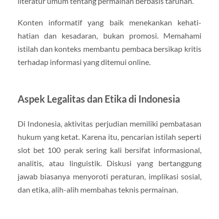
literatur umum tentang permainan berbasis taruhan.
Konten informatif yang baik menekankan kehati-
hatian dan kesadaran, bukan promosi. Memahami
istilah dan konteks membantu pembaca bersikap kritis
terhadap informasi yang ditemui online.
Aspek Legalitas dan Etika di Indonesia
Di Indonesia, aktivitas perjudian memiliki pembatasan
hukum yang ketat. Karena itu, pencarian istilah seperti
slot bet 100 perak sering kali bersifat informasional,
analitis, atau linguistik. Diskusi yang bertanggung
jawab biasanya menyoroti peraturan, implikasi sosial,
dan etika, alih-alih membahas teknis permainan.