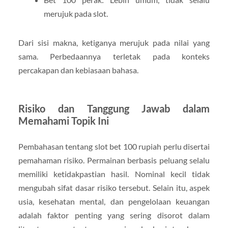
merujuk pada slot.
Dari sisi makna, ketiganya merujuk pada nilai yang
sama. Perbedaannya terletak pada konteks
percakapan dan kebiasaan bahasa.
Risiko dan Tanggung Jawab dalam
Memahami Topik Ini
Pembahasan tentang slot bet 100 rupiah perlu disertai
pemahaman risiko. Permainan berbasis peluang selalu
memiliki ketidakpastian hasil. Nominal kecil tidak
mengubah sifat dasar risiko tersebut. Selain itu, aspek
usia, kesehatan mental, dan pengelolaan keuangan
adalah faktor penting yang sering disorot dalam