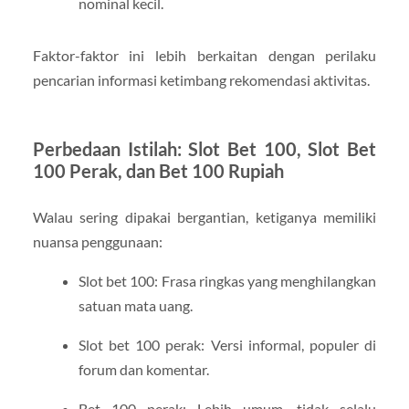
nominal kecil.
Faktor-faktor ini lebih berkaitan dengan perilaku
pencarian informasi ketimbang rekomendasi aktivitas.
Perbedaan Istilah: Slot Bet 100, Slot Bet
100 Perak, dan Bet 100 Rupiah
Walau sering dipakai bergantian, ketiganya memiliki
nuansa penggunaan:
Slot bet 100: Frasa ringkas yang menghilangkan
satuan mata uang.
Slot bet 100 perak: Versi informal, populer di
forum dan komentar.
Bet 100 perak: Lebih umum, tidak selalu