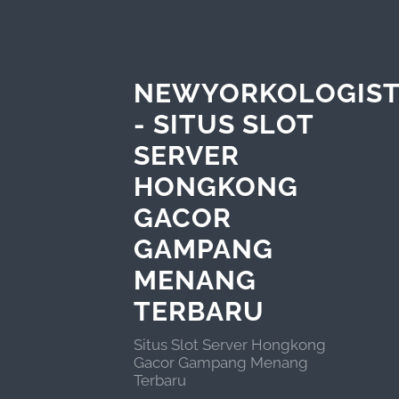
NEWYORKOLOGIST
- SITUS SLOT
SERVER
HONGKONG
GACOR
GAMPANG
MENANG
TERBARU
Situs Slot Server Hongkong
Gacor Gampang Menang
Terbaru