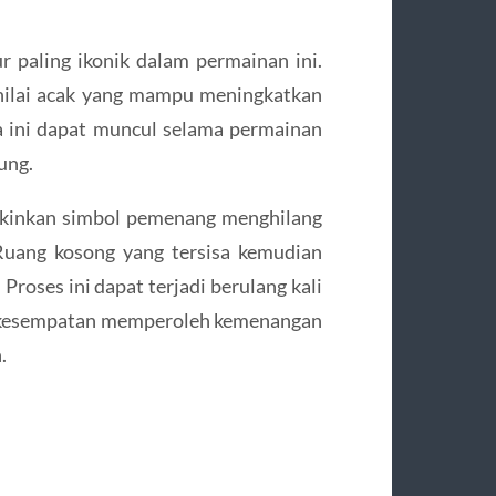
r paling ikonik dalam permainan ini.
nilai acak yang mampu meningkatkan
a ini dapat muncul selama permainan
ung.
ngkinkan simbol pemenang menghilang
Ruang kosong yang tersisa kemudian
 Proses ini dapat terjadi berulang kali
i kesempatan memperoleh kemenangan
.