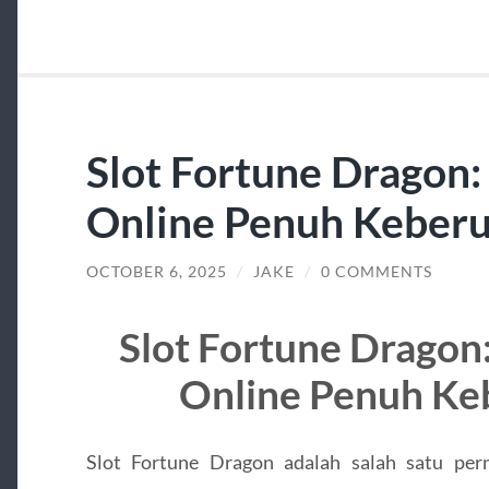
Slot Fortune Dragon:
Online Penuh Keber
OCTOBER 6, 2025
/
JAKE
/
0 COMMENTS
Slot Fortune Dragon
Online Penuh Ke
Slot Fortune Dragon adalah salah satu pe