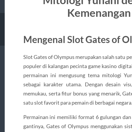
Kemenangan
Mengenal Slot Gates of 
Slot Gates of Olympus merupakan salah satu 
populer di kalangan pecinta game kasino digit
permainan ini mengusung tema mitologi Yu
sebagai karakter utama. Dengan desain vis
memukau, serta fitur bonus yang menarik, Gat
satu slot favorit para pemain di berbagai negara
Permainan ini memiliki format 6 gulungan dan 
gantinya, Gates of Olympus menggunakan si