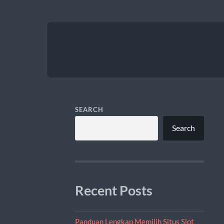
SEARCH
Search
Recent Posts
Panduan Lengkap Memilih Situs Slot