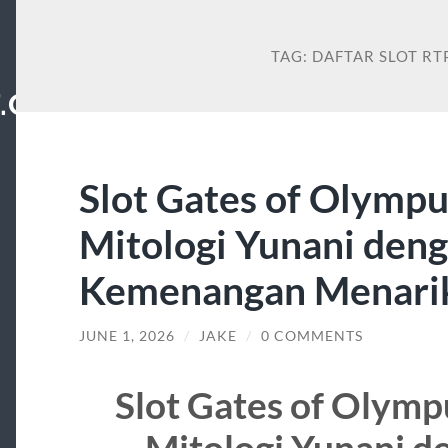
TAG:
DAFTAR SLOT RT
.ORG
Slot Gates of Olympu
Mitologi Yunani den
Kemenangan Menari
JUNE 1, 2026
/
JAKE
/
0 COMMENTS
Slot Gates of Olymp
Mitologi Yunani d