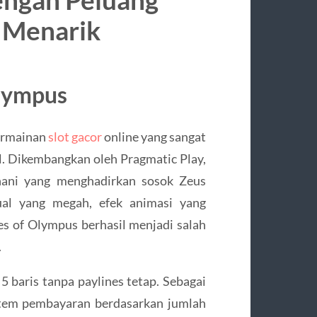
 Menarik
Olympus
permainan
slot gacor
online yang sangat
al. Dikembangkan oleh Pragmatic Play,
nani yang menghadirkan sosok Zeus
ual yang megah, efek animasi yang
es of Olympus berhasil menjadi salah
.
5 baris tanpa paylines tetap. Sebagai
stem pembayaran berdasarkan jumlah