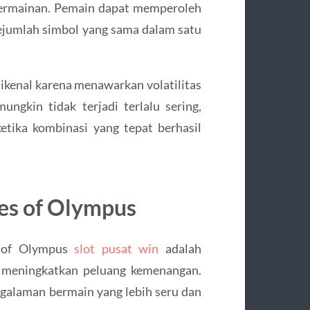
permainan. Pemain dapat memperoleh
jumlah simbol yang sama dalam satu
 dikenal karena menawarkan volatilitas
ungkin tidak terjadi terlalu sering,
etika kombinasi yang tepat berhasil
es of Olympus
s of Olympus
slot pusat win
adalah
t meningkatkan peluang kemenangan.
ngalaman bermain yang lebih seru dan