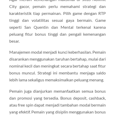
City gacor, pemain perlu memahami strategi dan
karakteristik tiap permainan. Pilih game dengan RTP
tinggi dan volatilitas sesuai gaya bermain. Game
seperti San Quentin dan Mental terkenal karena
peluang fitur bonus tinggi dan pengali kemenangan
besar.
Manajemen modal menjadi kunci keberhasilan. Pemain
disarankan menggunakan taruhan bertahap, mulai dari
nominal kecil dan meningkat secara bertahap saat fitur
bonus muncul. Strategi ini membantu menjaga saldo
lebih lama sekaligus memaksimalkan peluang menang.
Pemain juga dianjurkan memanfaatkan semua bonus
dan promosi yang tersedia. Bonus deposit, cashback,
atau free spin dapat menjadi tambahan modal bermain
yang efektif. Pemain yang disiplin menggunakan bonus