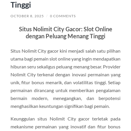
Tinggi
OCTOBER 8, 2025
/
0 COMMENTS
Situs Nolimit City Gacor: Slot Online
dengan Peluang Menang Tinggi
Situs Nolimit City gacor kini menjadi salah satu pilihan
utama bagi pemain slot online yang ingin mendapatkan
hiburan seru sekaligus peluang menang besar. Provider
Nolimit City terkenal dengan inovasi permainan yang
unik, fitur bonus menarik, dan volatilitas tinggi. Setiap
permainan dirancang untuk memberikan pengalaman
bermain modern, menegangkan, dan berpotensi
menghasilkan keuntungan signifikan bagi pemain.
Keunggulan situs Nolimit City gacor terletak pada
mekanisme permainan yang inovatif dan fitur bonus