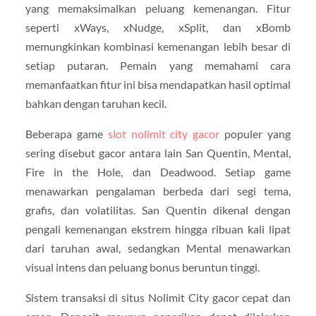
yang memaksimalkan peluang kemenangan. Fitur
seperti xWays, xNudge, xSplit, dan xBomb
memungkinkan kombinasi kemenangan lebih besar di
setiap putaran. Pemain yang memahami cara
memanfaatkan fitur ini bisa mendapatkan hasil optimal
bahkan dengan taruhan kecil.
Beberapa game
slot nolimit city gacor
populer yang
sering disebut gacor antara lain San Quentin, Mental,
Fire in the Hole, dan Deadwood. Setiap game
menawarkan pengalaman berbeda dari segi tema,
grafis, dan volatilitas. San Quentin dikenal dengan
pengali kemenangan ekstrem hingga ribuan kali lipat
dari taruhan awal, sedangkan Mental menawarkan
visual intens dan peluang bonus beruntun tinggi.
Sistem transaksi di situs Nolimit City gacor cepat dan